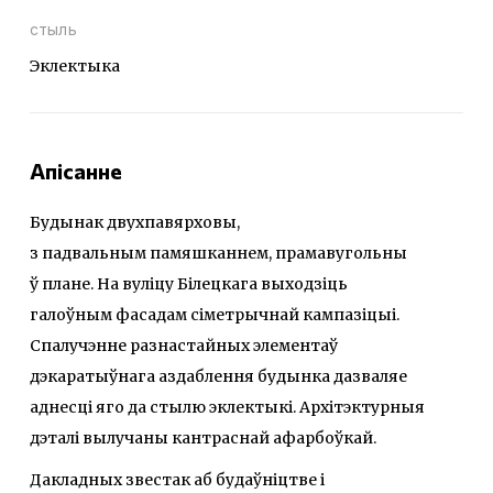
стыль
Эклектыка
Апісанне
Будынак двухпавярховы,
з падвальным памяшканнем, прамавугольны
ў плане. На вуліцу Білецкага выходзіць
галоўным фасадам сіметрычнай кампазіцыі.
Спалучэнне разнастайных элементаў
дэкаратыўнага аздаблення будынка дазваляе
аднесці яго да стылю эклектыкі. Архітэктурныя
дэталі вылучаны кантраснай афарбоўкай.
Дакладных звестак аб будаўніцтве і