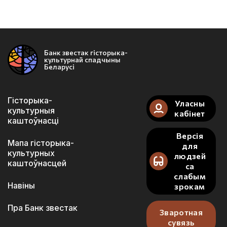
Банк звестак гісторыка-
культурнай спадчыны
Беларусі
Гісторыка-
Уласны
культурныя
кабінет
каштоўнасці
Версія
Мапа гісторыка-
для
культурных
людзей
каштоўнасцей
са
слабым
Навіны
зрокам
Пра Банк звестак
Зваротная
сувязь