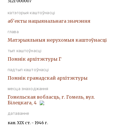
312Г000007
катэгорыя каштоўнасці
аб'екты нацыянальнага значэння
глава
Матэрыяльныя нерухомыя каштоўнасці
тып каштоўнасці
Помнiк архiтэктуры Г
падтып каштоўнасці
Помнiк грамадскай архiтэктуры
месца знаходжання
Гомельская вобласць, г. Гомель, вул.
Білецкага, 4
датаванне
кан. XIX ст. - 1946 г.