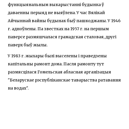
функцыянальным выкарыстанні будынка ў
даваенны перыяд не выяўлена. У час Вялікай
Айчыннай вайны будынак быў пашкоджаны. У 1946
г. адноўлены. Па звестках на 1957 г. на першым
паверсе размяшчалася грамадская сталовая, другі
паверх быў жылы.
У 1983 г. жыхары былі выселены і праведзены
капітальны рамонт дома. Пасля рамонту тут
размясцілася Гомельская абласная арганізацыя
"Беларускае рэспубліканскае таварыства ратавання
на водах".