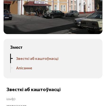
Змест
Звесткі аб каштоўнасці
Апісанне
Звесткі аб каштоўнасці
шыфр