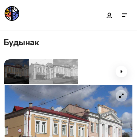
Будынак