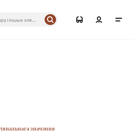
гіянальнага значэння