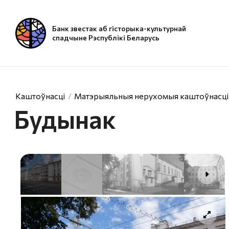
Банк звестак аб гісторыка-культурнай
спадчыне Рэспублікі Беларусь
Каштоўнасці
Матэрыяльныя нерухомыя каштоўнасці
Будынак