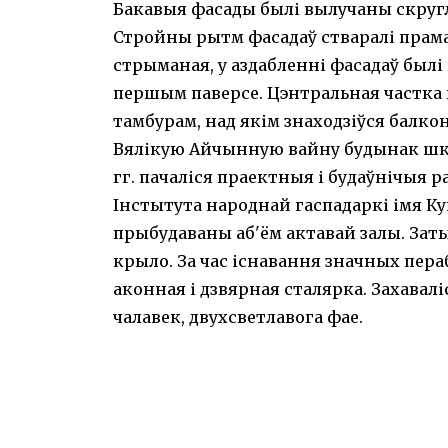
Бакавыя фасады былі вылучаны скругл
Стройны рытм фасадаў стваралі прам
стрыманая, у аздабленні фасадаў былі 
першым паверсе. Цэнтральная частка
тамбурам, над якім знаходзіўся балко
Вялікую Айчынную вайну будынак школ
гг. пачаліся праектныя і будаўнічыя 
Інстытута народнай гаспадаркі імя К
прыбудаваны аб'ём актавай залы. Затым
крыло. За час існавання значных пера
аконная і дзвярная сталярка. Захавалі
чалавек, двухсветлавога фае.