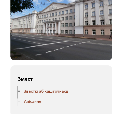
Змест
Звесткі аб каштоўнасці
Апісанне