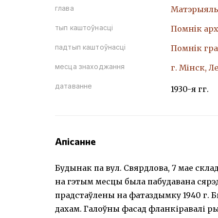
глава
Матэрыяль
тып каштоўнасці
Помнiк арх
падтып каштоўнасці
Помнiк гр
месца знаходжання
г. Мінск, Л
датаванне
1930-я гг.
Апісанне
Будынак па вул. Свярдлова, 7 мае скла
на гэтым месцы была пабудавана сяр
прадстаўлены на фатаздымку 1940 г.
дахам. Галоўны фасад фланкіравалі р