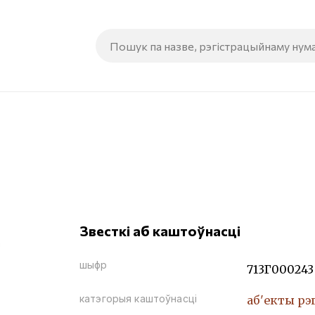
Звесткі аб каштоўнасці
шыфр
713Г000243
катэгорыя каштоўнасці
аб'екты рэ