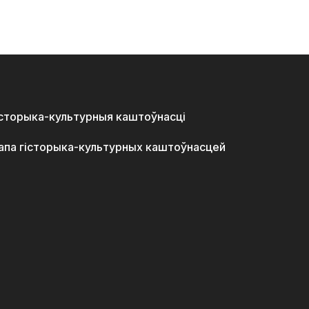
історыка-культурныя каштоўнасці
апа гісторыка-культурных каштоўнасцей