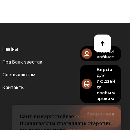
Навіны
Уласны
кабінет
Пра Банк звестак
Версія
Спецыялістам
для
людзей
са
Кантакты
слабым
зрокам
Зваротная
Сайт выкарыстоўвае
cookies
.
сувязь
Працягваючы праглядаць старонкі,