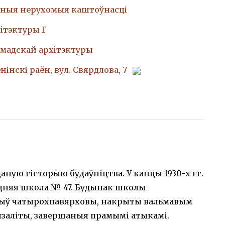
ныя нерухомыя каштоўнасці
iтэктуры Г
амадскай архiтэктуры
енінскі раён, вул. Свярдлова, 7
даную гісторыю будаўніцтва. У канцы 1930-х гг.
эдняя школа № 47. Будынак школы
 Быў чатырохпавярховы, накрыты вальмавым
ызаліты, завершаныя прамымі атыкамі.