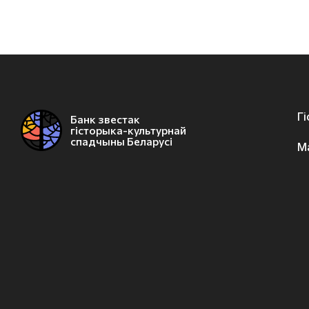
Г
Банк звестак
гісторыка-культурнай
спадчыны Беларусі
М