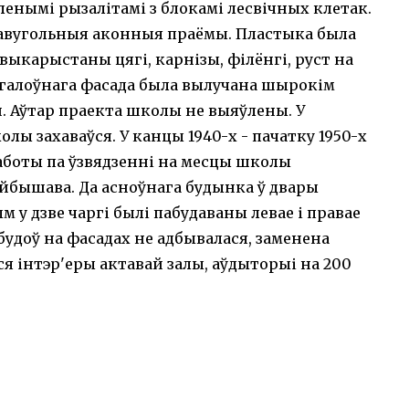
енымі рызалітамі з блокамі лесвічных клетак.
авугольныя аконныя праёмы. Пластыка была
выкарыстаны цягі, карнізы, філёнгі, руст на
 галоўнага фасада была вылучана шырокім
н. Аўтар праекта школы не выяўлены. У
ы захаваўся. У канцы 1940-х - пачатку 1950-х
работы па ўзвядзенні на месцы школы
уйбышава. Да асноўнага будынка ў двары
 у дзве чаргі былі пабудаваны левае і правае
будоў на фасадах не адбывалася, заменена
ся інтэр'еры актавай залы, аўдыторыі на 200