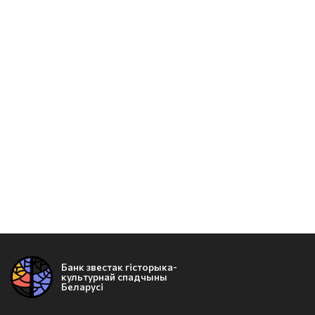
Банк звестак гісторыка-
культурнай спадчыны
Беларусі