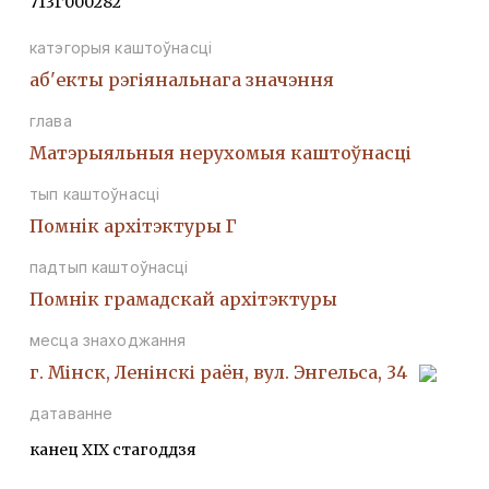
713Г000282
катэгорыя каштоўнасці
аб'екты рэгіянальнага значэння
глава
Матэрыяльныя нерухомыя каштоўнасці
тып каштоўнасці
Помнiк архiтэктуры Г
падтып каштоўнасці
Помнiк грамадскай архiтэктуры
месца знаходжання
г. Мінск, Ленінскі раён, вул. Энгельса, 34
датаванне
канец ХІХ стагоддзя