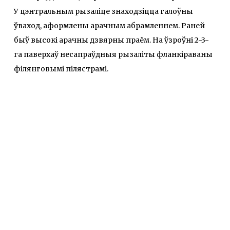
У цэнтральным рызаліце знаходзіцца галоўны
ўваход, аформлены арачным абрамленнем. Раней
быў высокі арачны дзвярны праём. На ўзроўні 2-3-
га паверхаў несапраўдныя рызаліты фланкіраваны
філянговымі пілястрамі.