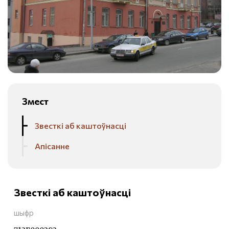
Змест
Звесткі аб каштоўнасці
Апісанне
Звесткі аб каштоўнасці
шыфр