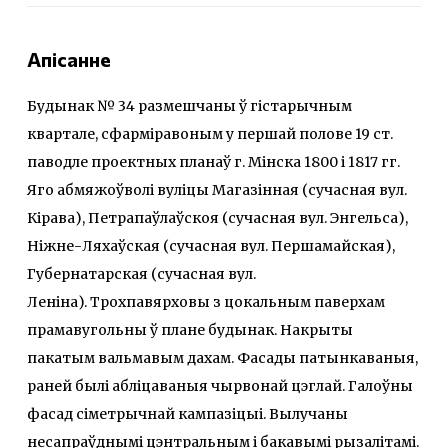
Апісанне
Будынак № 34 размешчаны ў гістарычным
квартале, сфарміравоным у першай полове 19 ст.
паводле проектных планаў г. Мінска 1800 і 1817 гг.
Яго абмяжоўволі вуліцы Магазінная (сучасная вул.
Кірава), Петрапаўлаўскоя (сучасная вул. Энгельса),
Ніжне-Ляхаўская (сучасная вул. Першамайская),
Губернатарская (сучасная вул.
Леніна). Трохпавярховы з цокальным паверхам
прамавугольны ў плане будынак. Накрыты
пакатым вальмавым дахам. Фасады патынкаваныя,
раней былі абліцаваныя чырвонай цэглай. Галоўны
фасад сіметрычнай кампазіцыі. Вылучаны
несапраўднымі цэнтральным і бакавымі рызалітамі.