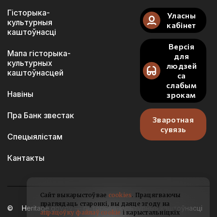
Гісторыка-
Уласны
культурныя
кабінет
каштоўнасці
Версія
Мапа гісторыка-
для
культурных
людзей
каштоўнасцей
са
слабым
Навіны
зрокам
Пра Банк звестак
Зваротная
сувязь
Спецыялістам
Кантакты
Сайт выкарыстоўвае
cookies
. Працягваючы
праглядаць старонкі, вы даяце згоду на
Heritage.gov.by — гісторыка-культурныя каштоўнасці
апрацоўку файлаў cookie
і карыстальніцкіх
Беларусі