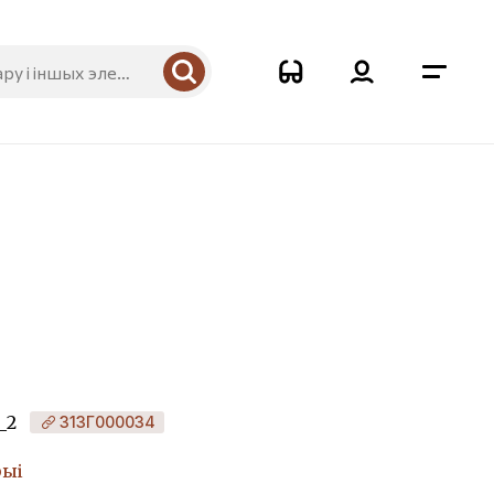
_2
313Г000034
рыі