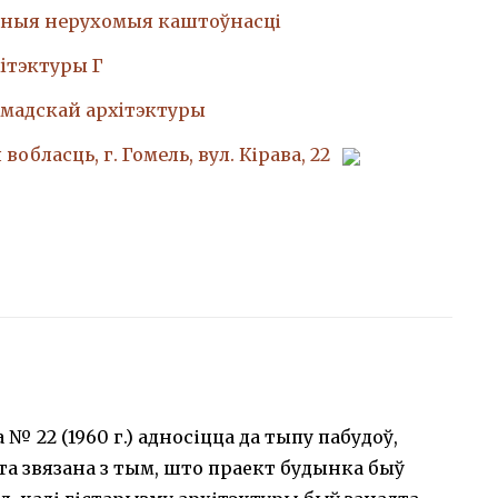
ныя нерухомыя каштоўнасці
iтэктуры Г
амадскай архiтэктуры
вобласць, г. Гомель, вул. Кірава, 22
№ 22 (1960 г.) адносіцца да тыпу пабудоў,
та звязана з тым, што праект будынка быў