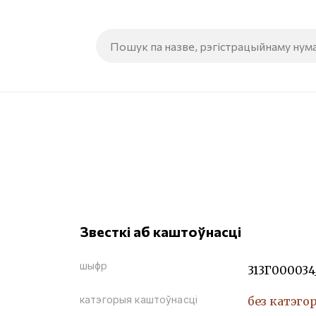
Звесткі аб каштоўнасці
шыфр
313Г000034
катэгорыя каштоўнасці
без катэго