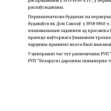
распрацаваны ў 1955-1956-х гг., у перы
распаўсюджаны.
Першапачаткова будынак на перакрыж
будаваўся як Дом Саюзаў у 1958-1960-х 
планавальным заданнем ад красавіка 1
праекце паўторнага ўжывання трохпав
чарцяжы прывязкі якога былі выканан
У цяперашні час тут размешчаны РУП “
РУП "Беларускі дарожны інжынерна-т