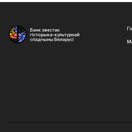
Г
Банк звестак
гісторыка-культурнай
спадчыны Беларусі
М