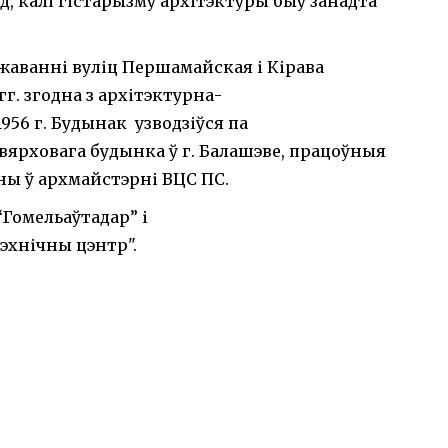
яд, калі гістарызму архітэктуры быў занадта
аванні вуліц Першамайская і Кірава
гг. згодна з архітэктурна-
956 г. Будынак узводзіўся па
ярховага будынка ў г. Балашэве, працоўныя
ы ў архмайстэрні ВЦС ПС.
Гомельаўтадар” і
эхнічны цэнтр".