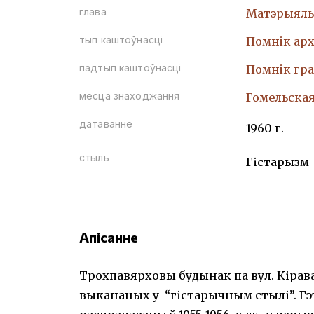
глава
Матэрыяль
тып каштоўнасці
Помнiк арх
падтып каштоўнасці
Помнiк гр
месца знаходжання
Гомельская 
датаванне
1960 г.
стыль
Гістарызм
Апісанне
Трохпавярховы будынак па вул. Кірава 
выкананых у “гістарычным стылі”. Гэ