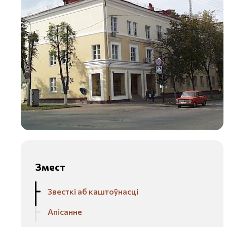
Змест
Звесткі аб каштоўнасці
Апісанне