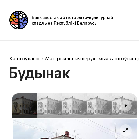
Банк звестак аб гісторыка-культурнай
спадчыне Рэспублікі Беларусь
Каштоўнасці
Матэрыяльныя нерухомыя каштоўнасці
Будынак