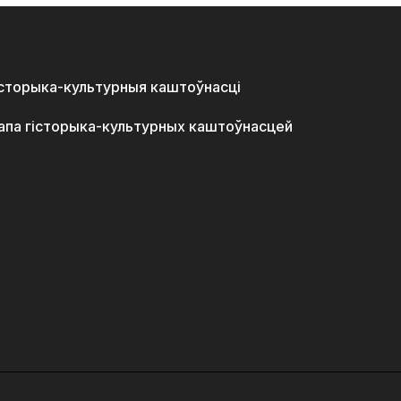
історыка-культурныя каштоўнасці
апа гісторыка-культурных каштоўнасцей