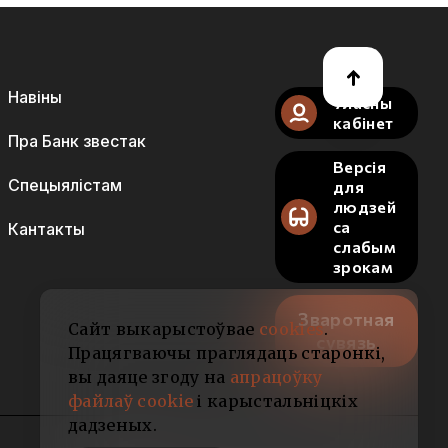
Навіны
Уласны
кабінет
Пра Банк звестак
Версія
Спецыялістам
для
людзей
са
Кантакты
слабым
зрокам
Зваротная
Сайт выкарыстоўвае
cookies
.
сувязь
Працягваючы праглядаць старонкі,
вы даяце згоду на
апрацоўку
файлаў cookie
і карыстальніцкіх
дадзеных.