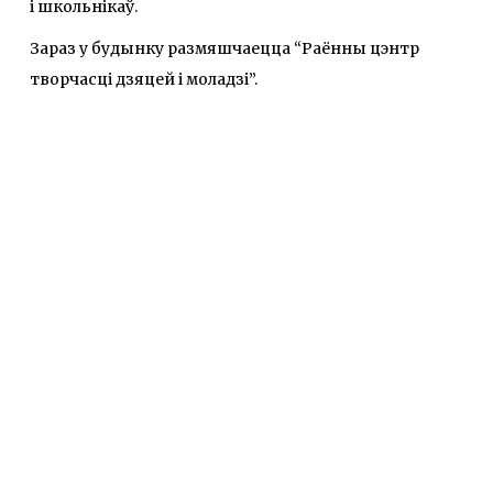
і школьнікаў.
Зараз у будынку размяшчаецца “Раённы цэнтр
творчасці дзяцей і моладзі”.