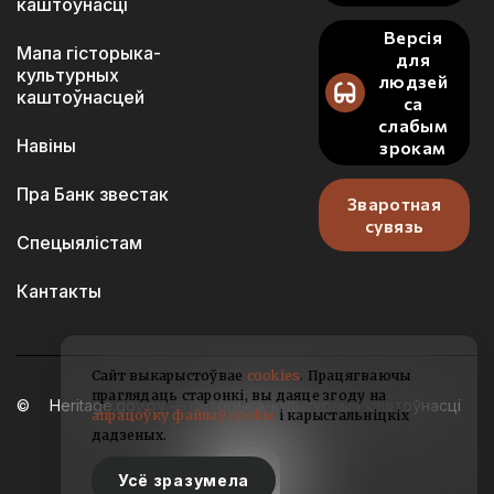
каштоўнасці
Версія
Мапа гісторыка-
для
культурных
людзей
каштоўнасцей
са
слабым
Навіны
зрокам
Пра Банк звестак
Зваротная
сувязь
Спецыялістам
Кантакты
Сайт выкарыстоўвае
cookies
. Працягваючы
праглядаць старонкі, вы даяце згоду на
Heritage.gov.by — гісторыка-культурныя каштоўнасці
апрацоўку файлаў cookie
і карыстальніцкіх
Беларусі
дадзеных.
2021-2026
Усё зразумела