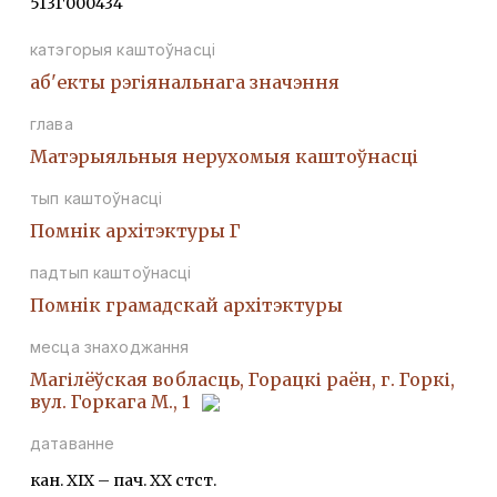
513Г000434
катэгорыя каштоўнасці
аб'екты рэгіянальнага значэння
глава
Матэрыяльныя нерухомыя каштоўнасці
тып каштоўнасці
Помнiк архiтэктуры Г
падтып каштоўнасці
Помнiк грамадскай архiтэктуры
месца знаходжання
Магілёўская вобласць, Горацкі раён, г. Горкі,
вул. Горкага М., 1
датаванне
кан. ХІХ – пач. ХХ стст.