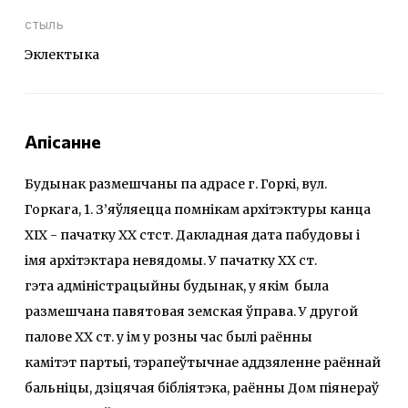
стыль
Эклектыка
Апісанне
Будынак размешчаны па адрасе г. Горкі, вул.
Горкага, 1. З’яўляецца помнікам архітэктуры канца
XIX - пачатку XX стст. Дакладная дата пабудовы і
імя архітэктара невядомы. У пачатку XX ст.
гэта адміністрацыйны будынак, у якім была
размешчана павятовая земская ўправа. У другой
палове XX ст. у ім у розны час былі раённы
камітэт партыі, тэрапеўтычнае аддзяленне раённай
бальніцы, дзіцячая бібліятэка, раённы Дом піянераў