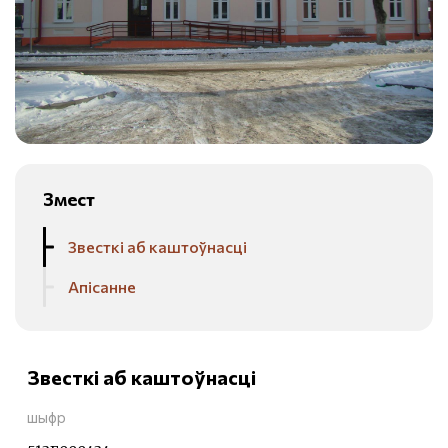
Змест
Звесткі аб каштоўнасці
Апісанне
Звесткі аб каштоўнасці
шыфр