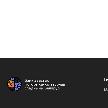
Г
Банк звестак
гісторыка-культурнай
спадчыны Беларусі
М