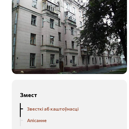
Змест
Звесткі аб каштоўнасці
Апісанне