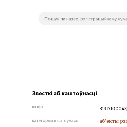
Звесткі аб каштоўнасці
шыфр
313Г000043
катэгорыя каштоўнасці
аб'екты рэ