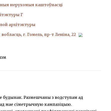
ныя нерухомыя каштоўнасці
iтэктуры Г
лой архiтэктуры
вобласць, г. Гомель, пр-т Леніна, 22
ызм
 будынак. Размешчаны з водступам ад
сад мае сіметрычную кампазіцыю.