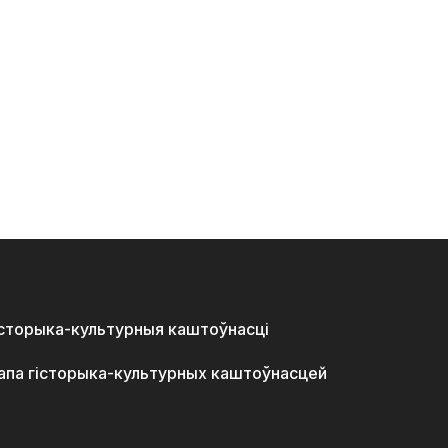
історыка-культурныя каштоўнасці
апа гісторыка-культурных каштоўнасцей