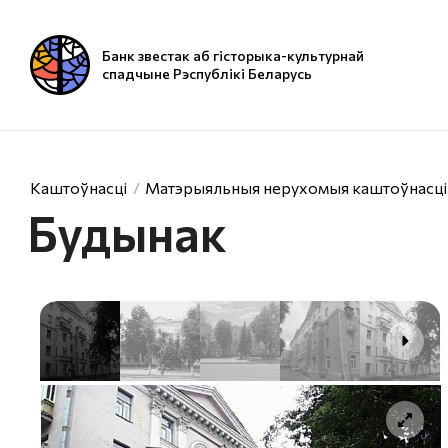
Банк звестак аб гісторыка-культурнай
спадчыне Рэспублікі Беларусь
Каштоўнасці
Матэрыяльныя нерухомыя каштоўнасці
Будынак