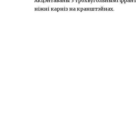
Акцэнтаваны 3 трохвугольнымі франт
ніжні карніз на кранштэйнах.