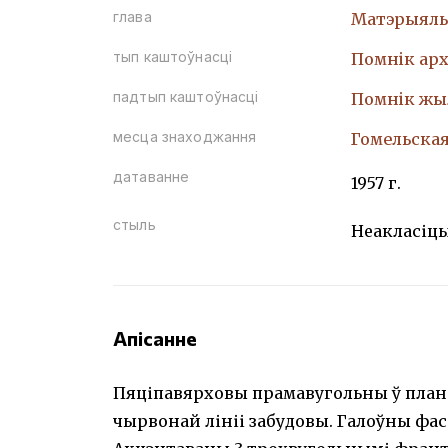
глава
Матэрыяль
тып каштоўнасці
Помнiк арх
падтып каштоўнасці
Помнiк жы
месца знаходжання
Гомельская 
датаванне
1957 г.
стыль
Неакласіц
Апісанне
Пяціпавярховы прамавугольны ў плане
чырвонай лініі забудовы. Галоўны фа