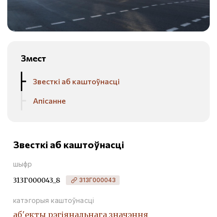
Змест
Звесткі аб каштоўнасці
Апісанне
Звесткі аб каштоўнасці
шыфр
313Г000043_8
313Г000043
катэгорыя каштоўнасці
аб'екты рэгіянальнага значэння