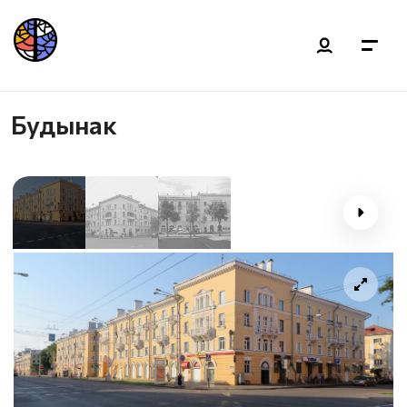
Будынак