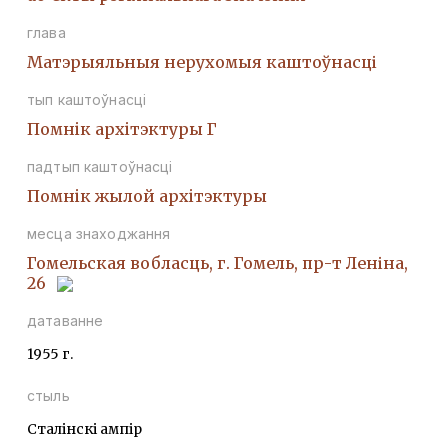
глава
Матэрыяльныя нерухомыя каштоўнасці
тып каштоўнасці
Помнiк архiтэктуры Г
падтып каштоўнасці
Помнiк жылой архiтэктуры
месца знаходжання
Гомельская вобласць, г. Гомель, пр-т Леніна,
26
датаванне
1955 г.
стыль
Сталінскі ампір