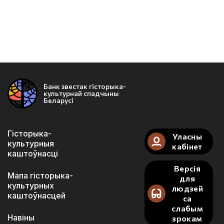
Банк звестак гісторыка-
культурнай спадчыны
Беларусі
Гісторыка-
Уласны
культурныя
кабінет
каштоўнасці
Версія
Мапа гісторыка-
для
культурных
людзей
каштоўнасцей
са
слабым
Навіны
зрокам