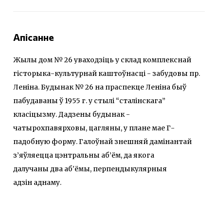
Апісанне
Жылы дом № 26 уваходзіць у склад комплекснай
гісторыка-культурнай каштоўнасці - забудовы пр.
Леніна. Будынак № 26 на праспекце Леніна быў
пабудаваны ў 1955 г. у стылі “сталінскага”
класіцызму. Дадзены будынак -
чатырохпавярховы, цагляны, у плане мае Г-
падобную форму. Галоўнай знешняй дамінантай
з’яўляецца цэнтральны аб’ём, да якога
далучаны два аб'ёмы, перпендыкулярныя
адзін аднаму.