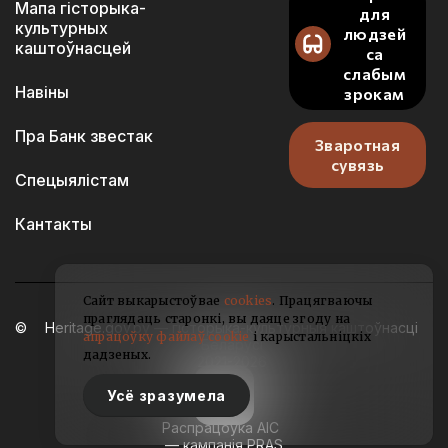
Мапа гісторыка-
для
культурных
людзей
каштоўнасцей
са
слабым
Навіны
зрокам
Пра Банк звестак
Зваротная
сувязь
Спецыялістам
Кантакты
Сайт выкарыстоўвае
cookies
. Працягваючы
праглядаць старонкі, вы даяце згоду на
Heritage.gov.by — гісторыка-культурныя каштоўнасці
апрацоўку файлаў cookie
і карыстальніцкіх
Беларусі
дадзеных.
2021-2026
Усё зразумела
Распрацоўка АІС
— кампанія PRAS