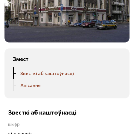
Змест
Звесткі аб каштоўнасці
Апісанне
Звесткі аб каштоўнасці
шыфр