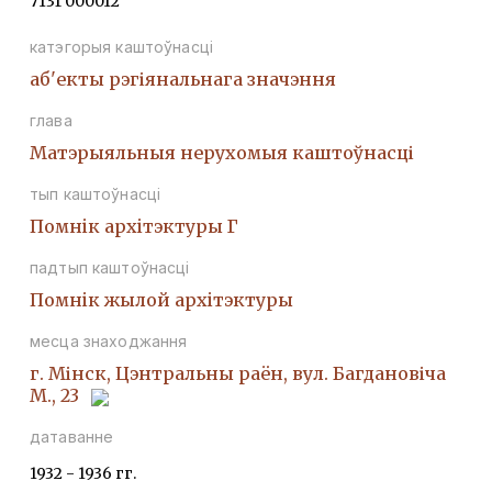
713Г000012
катэгорыя каштоўнасці
аб'екты рэгіянальнага значэння
глава
Матэрыяльныя нерухомыя каштоўнасці
тып каштоўнасці
Помнiк архiтэктуры Г
падтып каштоўнасці
Помнiк жылой архiтэктуры
месца знаходжання
г. Мінск, Цэнтральны раён, вул. Багдановіча
М., 23
датаванне
1932 - 1936 гг.