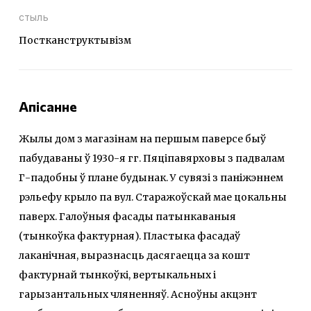
стыль
Постканструктывізм
Апісанне
Жылы дом з магазінам на першым паверсе быў
пабудаваны ў 1930-я гг. Пяціпавярховы з падвалам
Г-падобны ў плане будынак. У сувязі з паніжэннем
рэльефу крыло па вул. Старажоўскай мае цокальны
паверх. Галоўныя фасады патынкаваныя
(тынкоўка фактурная). Пластыка фасадаў
лаканічная, выразнасць дасягаецца за кошт
фактурнай тынкоўкі, вертыкальных і
гарызантальных чляненняў. Асноўны акцэнт