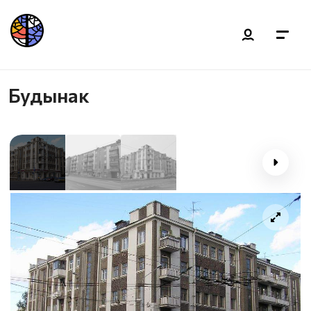
Будынак