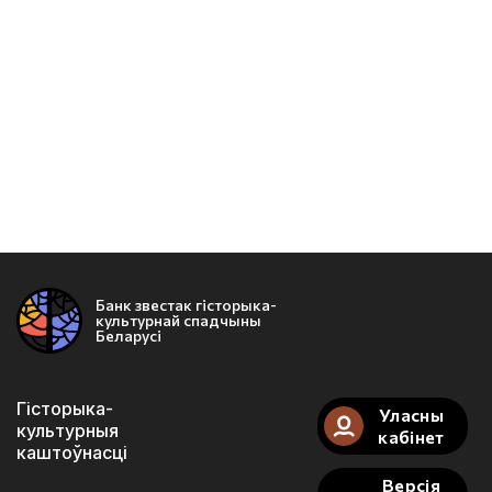
Банк звестак гісторыка-
культурнай спадчыны
Беларусі
Гісторыка-
Уласны
культурныя
кабінет
каштоўнасці
Версія