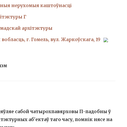
ныя нерухомыя каштоўнасці
iтэктуры Г
амадскай архiтэктуры
вобласць, г. Гомель, вул. Жаркоўскага, 19
ызм
 ўяўляе сабой чатырохпавярховы П-падобны ў
ітэктурных аб'ектаў таго часу, помнік нясе на