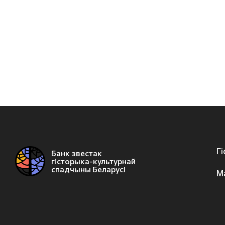
Г
Банк звестак
гісторыка-культурнай
спадчыны Беларусі
М