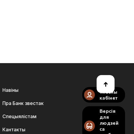
Навіны
Уласны
кабінет
Пра Банк звестак
Версія
Спецыялістам
для
людзей
са
Кантакты