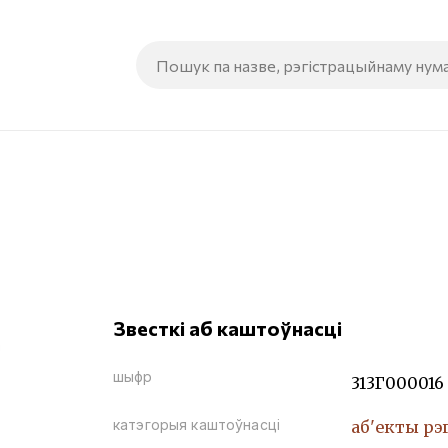
Звесткі аб каштоўнасці
шыфр
313Г000016
катэгорыя каштоўнасці
аб'екты рэ