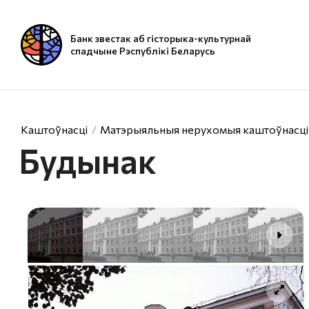
Банк звестак аб гісторыка-культурнай
спадчыне Рэспублікі Беларусь
Каштоўнасці
Матэрыяльныя нерухомыя каштоўнасці
Будынак