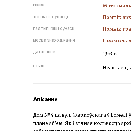
глава
Матэрыяль
тып каштоўнасці
Помнiк арх
падтып каштоўнасці
Помнiк гр
месца знаходжання
Гомельская 
датаванне
1953 г.
стыль
Неакласіц
Апісанне
Дом №4 па вул. Жаркоўскага ў Гомелі
плане аб'ём. Як і згчная колькасць арх