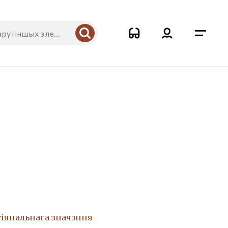
гіянальнага значэння