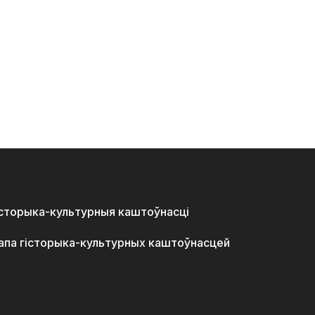
історыка-культурныя каштоўнасці
апа гісторыка-культурных каштоўнасцей