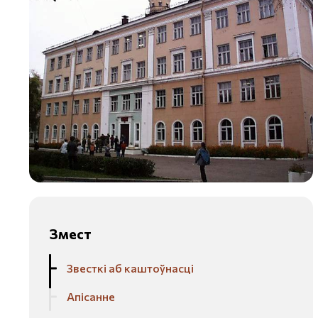
Змест
Звесткі аб каштоўнасці
Апісанне