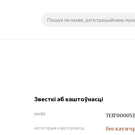
Звесткі аб каштоўнасці
шыфр
713Г000053
катэгорыя каштоўнасці
без катэго