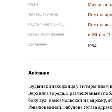
глава
Матэрыяль
тып каштоўнасці
Помнiк арх
падтып каштоўнасці
Помнiк жы
месца знаходжання
г. Мінск, 
датаванне
1954
Апісанне
Будынак знаходзіцца ў гістарычным цэ
Верхняга горада. З размешчанымі поба
боку вул. Камсамольскай на адрэзку, 
Рэвалюцыйнай. Забудова гэтага адрэз