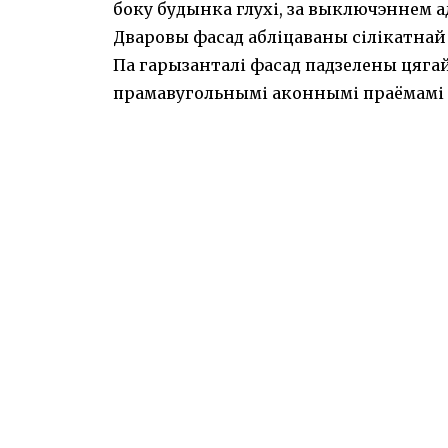
боку будынка глухі, за выключэннем 
Дваровы фасад абліцаваны сілікатнай
Па гарызанталі фасад падзелены цяга
прамавугольнымі аконнымі праёмамі і 