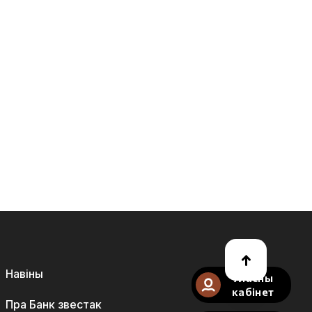
Навіны
Уласны
кабінет
Пра Банк звестак