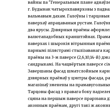
вайны па "Генеральным плане аднаўлен
г. Будынак чатырохпавярховы з падва
вальмавым дахам. Галоўны і тарцовыя 
паверхаў апрацаваныя рустам. Галоўн
два ярусы. Дзвярныя праёмы аформле
валютападобных кранштэйнах. Прамав
паверхах і шырокія вітрынныя праёмы
парнымі пілястрамі стылізаванага к
праёмы на 3-м паверсе (2,6,10,14-й) 
сандрыкамі. На чацвёртым паверсе с
Завершаны фасад шматслойным карні
дзвярных праёмаў у цэнтры фасада, 
магазінаў зменены на прамавугольныя
Тарцовы фасад з правага боку падзел
сцяна на першым паверсе прарэзана д
аконным праёмам, другі такі ж аконн