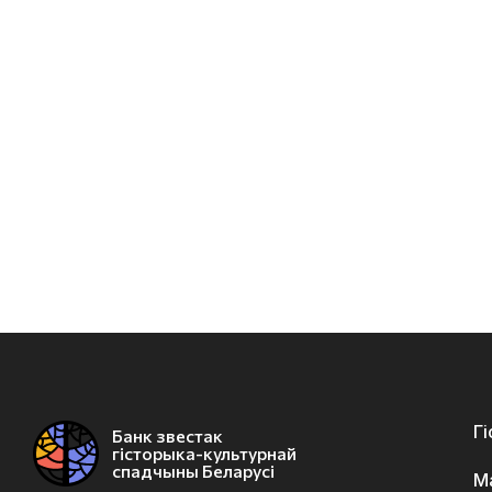
Г
Банк звестак
гісторыка-культурнай
спадчыны Беларусі
М