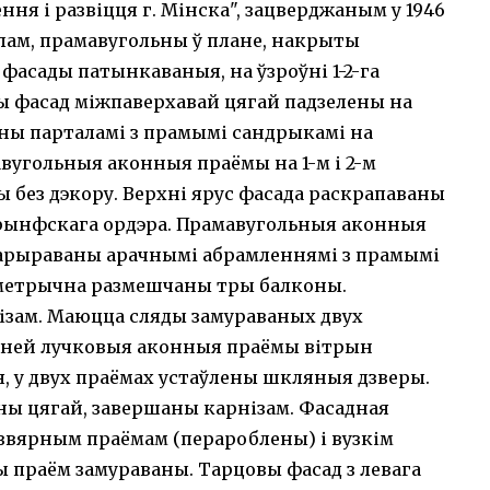
ня і развіцця г. Мінска", зацверджаным у 1946
лам, прамавугольны ў плане, накрыты
фасады патынкаваныя, на ўзроўні 1-2-га
ы фасад міжпаверхавай цягай падзелены на
ны парталамі з прамымі сандрыкамі на
угольныя аконныя праёмы на 1-м і 2-м
 без дэкору. Верхні ярус фасада раскрапаваны
арынфскага ордэра. Прамавугольныя аконныя
дэкарыраваны арачнымі абрамленнямі з прамымі
іметрычна размешчаны тры балконы.
зам. Маюцца сляды замураваных двух
раней лучковыя аконныя праёмы вітрын
, у двух праёмах устаўлены шкляныя дзверы.
ены цягай, завершаны карнізам. Фасадная
звярным праёмам (перароблены) і вузкім
ы праём замураваны. Тарцовы фасад з левага