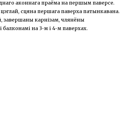
аднаго аконнага праёма на першым паверсе.
 цэглай, сцяна першага паверха патынкавана.
й, завершаны карнізам, члянёны
балконамі на 3-м і 4-м паверхах.