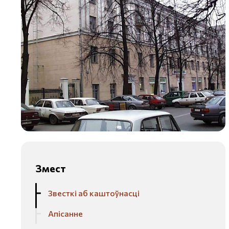
Змест
Звесткі аб каштоўнасці
Апісанне