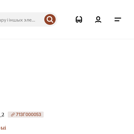
_2
713Г000053
рыі