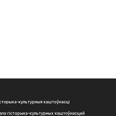
історыка-культурныя каштоўнасці
апа гісторыка-культурных каштоўнасцей