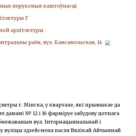
ныя нерухомыя каштоўнасці
iтэктуры Г
лой архiтэктуры
Цэнтральны раён, вул. Камсамольская, 14
нтры г. Мінска, у квартале, які прымыкае да
ч дамамі № 12 і 16 фарміруе забудову цотнага
абмежаваным вул. Інтэрнацыянальнай і
ку вуліцы здзейснена пасля Вялікай Айчыннай