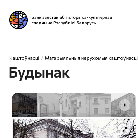
Банк звестак аб гісторыка-культурнай
спадчыне Рэспублікі Беларусь
Каштоўнасці
Матэрыяльныя нерухомыя каштоўнасці
Будынак