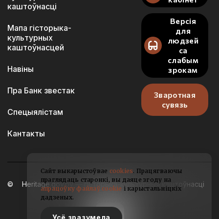
каштоўнасці
Версія
Мапа гісторыка-
для
культурных
людзей
каштоўнасцей
са
слабым
Навіны
зрокам
Пра Банк звестак
Зваротная
сувязь
Спецыялістам
Кантакты
Сайт выкарыстоўвае
cookies
. Працягваючы
праглядаць старонкі, вы даяце згоду на
Heritage.gov.by — гісторыка-культурныя каштоўнасці
апрацоўку файлаў cookie
і карыстальніцкіх
Беларусі
дадзеных.
2021-2026
Усё зразумела