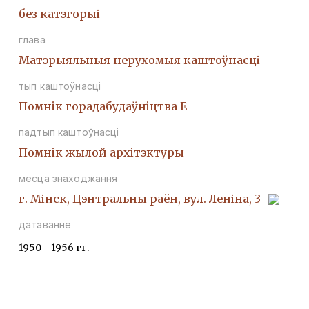
без катэгорыі
глава
Матэрыяльныя нерухомыя каштоўнасці
тып каштоўнасці
Помнiк горадабудаўнiцтва Е
падтып каштоўнасці
Помнiк жылой архiтэктуры
месца знаходжання
г. Мінск, Цэнтральны раён, вул. Леніна, 3
датаванне
1950 - 1956 гг.