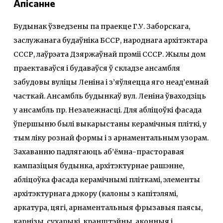
Апісанне
Будынак ўзведзены па праекце Г.У. Заборскага,
заслужанага будаўніка БССР, народнага архітэктара
СССР, лаўрэата Дзяржаўнай прэміі СССР. Жылы дом
праектаваўся і будаваўся ў складзе ансамбля
забудовы вуліцы Леніна і з’яўляецца яго неад’емнай
часткай. Ансамбль будынкаў вул. Леніна ўваходзіць
у ансамбль пр. Незалежнасці. Для абліцоўкі фасада
ўпершыню былі выкарыстаны керамічныя пліткі, у
тым ліку рознай формы і з арнаментальным узорам.
Захаванню падлягаюць аб’ёмна-прасторавая
кампазіцыя будынка, архітэктурнае рашэнне,
абліцоўка фасада керамічнымі пліткамі, элементы
архітэктурнага дэкору (калоны з капітэлямі,
аркатура, цягі, арнаментальныя фрызавыя паясы,
карнізы, сухарыкі, кранштэйны, аконныя і