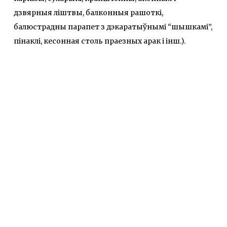
дзвярныя ліштвы, балконныя рашоткі,
балюстрадны парапет з дэкаратыўнымі “шышкамі”,
пінаклі, кесонная столь праезных арак і інш.).