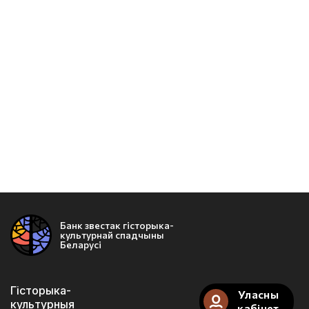
Банк звестак гісторыка-
культурнай спадчыны
Беларусі
Гісторыка-
Уласны
культурныя
кабінет