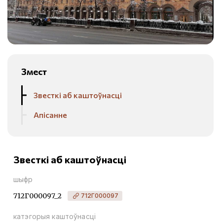
Змест
Звесткі аб каштоўнасці
Апісанне
Звесткі аб каштоўнасці
шыфр
712Г000097_2
712Г000097
катэгорыя каштоўнасці