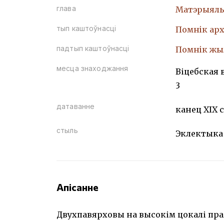
глава
Матэрыяль
тып каштоўнасці
Помнiк арх
падтып каштоўнасці
Помнiк жы
месца знаходжання
Віцебская 
3
датаванне
канец XIX c
стыль
Эклектыка
Апісанне
Двухпавярховы на высокім цокалі пра