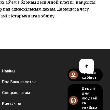
і аб'ём з блокам лесвічной клеткі, накрыты
 пад аднасхільным дахам. Да нашага часу
амі гістарычнага вобліку.
Навіны
Уласны
кабінет
Пра Банк звестак
Версія
Спецыялістам
для
людзей
са
Кантакты
слабым