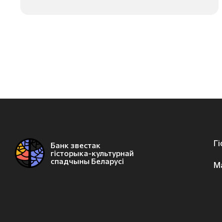
Г
Банк звестак
гісторыка-культурнай
спадчыны Беларусі
М