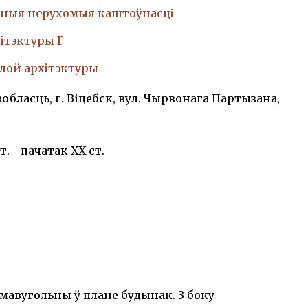
ныя нерухомыя каштоўнасці
iтэктуры Г
лой архiтэктуры
вобласць, г. Віцебск, вул. Чырвонага Партызана,
т. - пачатак XX cт.
мавугольны ў плане будынак. 3 боку