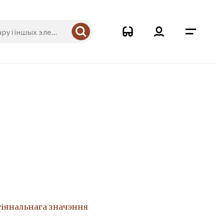
гіянальнага значэння