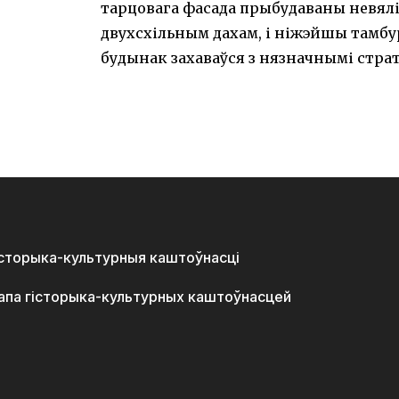
тарцовага фасада прыбудаваны невялік
двухсхільным дахам, і ніжэйшы тамбур
будынак захаваўся з нязначнымі страт
історыка-культурныя каштоўнасці
апа гісторыка-культурных каштоўнасцей