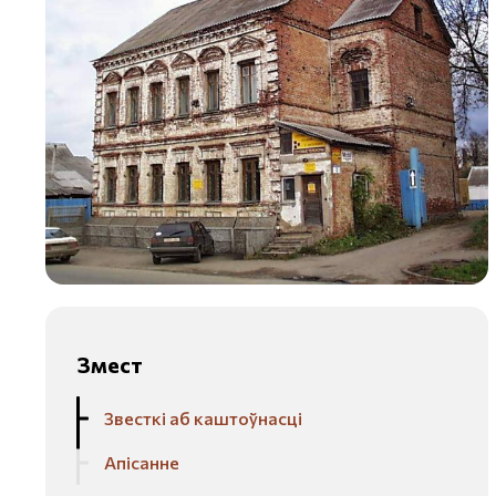
Змест
Звесткі аб каштоўнасці
Апісанне