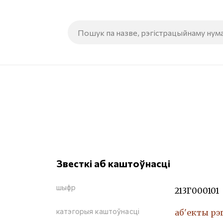
Звесткі аб каштоўнасці
шыфр
213Г000101
катэгорыя каштоўнасці
аб'екты рэ