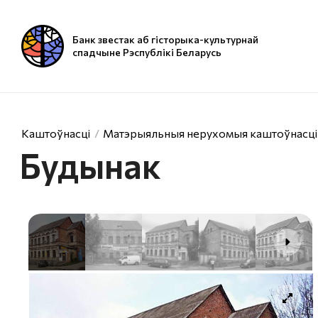
Банк звестак аб гісторыка-культурнай
спадчыне Рэспублікі Беларусь
Каштоўнасці
Матэрыяльныя нерухомыя каштоўнасці
Будынак