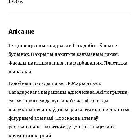
1950 г.
Апісанне
Пяціпавярховы з падвалам Г-падобны ў плане
будынак. Накрыты пакатым вальмавым дахам.
Фасады патынкаваныя і пафарбаваныя. Пластыка
выразная.
Галоўныя фасады па вул. К.Маркса і вул.
Валадарскага вырашаны аднолькава. Асіметрычна,
са змяшчэннем да вуглавой часткі, фасады
вылучаны несапраўднымі рызалітамі, завершанымі
фігурнымі атыкамі. Плоскасць атыкаў
раскрапавана лапаткамі, у цэнтры прарэзана
круглай люкарнай.