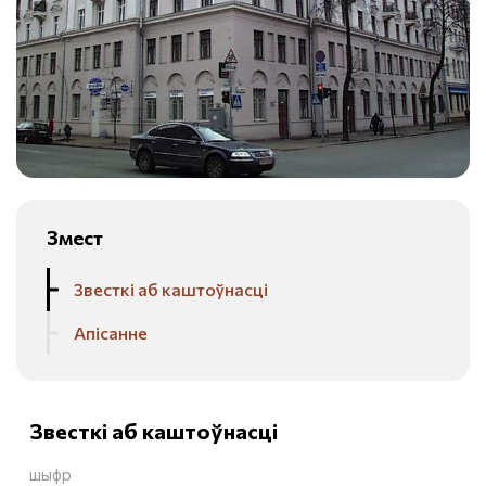
Змест
Звесткі аб каштоўнасці
Апісанне
Звесткі аб каштоўнасці
шыфр