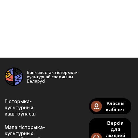
Банк звестак гісторыка-
культурнай спадчыны
Беларусі
Гісторыка-
Уласны
культурныя
кабінет
каштоўнасці
Версія
Мапа гісторыка-
для
культурных
людзей