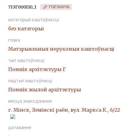
713Г000110_1
713Г000110
катэгорыя каштоўнасці
без катэгорыі
глава
Матэрыяльныя нерухомыя каштоўнасці
тып каштоўнасці
Помнiк архiтэктуры Г
падтып каштоўнасці
Помнiк жылой архiтэктуры
месца знаходжання
г. Мінск, Ленінскі раён, вул. Маркса К., 6/22
датаванне