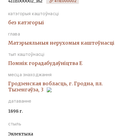
411Е000002_162
411Е000002
катэгорыя каштоўнасці
без катэгорыі
глава
Матэрыяльныя нерухомыя каштоўнасці
тып каштоўнасці
Помнiк горадабудаўнiцтва Е
месца знаходжання
Гродзенская вобласць, г. Гродна, пл.
Тызенгаўза, 3
датаванне
1898 г.
стыль
Эклектыка