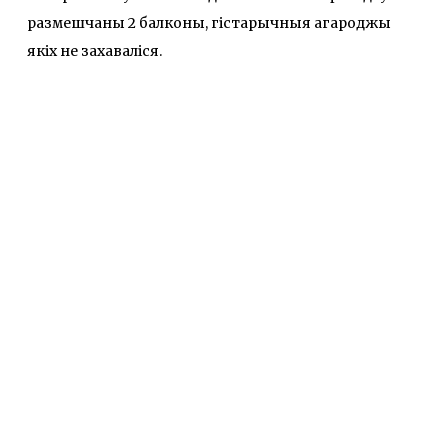
размешчаны 2 балконы, гістарычныя агароджы
якіх не захаваліся.