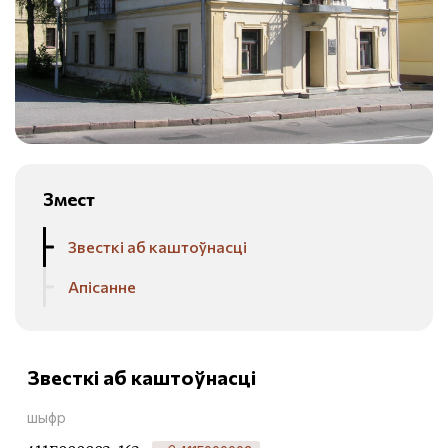
Змест
Звесткі аб каштоўнасці
Апісанне
Звесткі аб каштоўнасці
шыфр