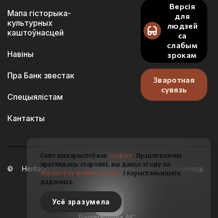
Версія
Мапа гісторыка-
для
культурных
людзей
каштоўнасцей
са
слабым
Навіны
зрокам
Пра Банк звестак
Зваротная
сувязь
Спецыялістам
Кантакты
Сайт выкарыстоўвае
cookies
. Працягваючы
праглядаць старонкі, вы даяце згоду на
Heritage.gov.by — гісторыка-культурныя каштоўнасці
апрацоўку файлаў cookie
і карыстальніцкіх
Беларусі
дадзеных.
2021-2026
Усё зразумела
Распрацоўка АІС