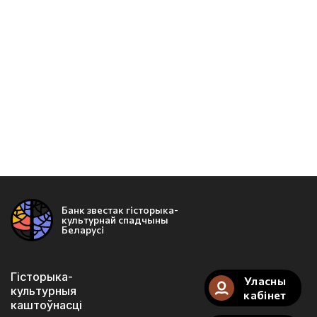
Банк звестак гісторыка-
культурнай спадчыны
Беларусі
Гісторыка-
Уласны
культурныя
кабінет
каштоўнасці