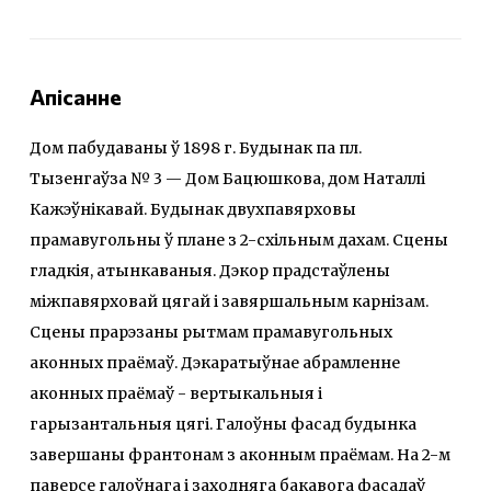
Апісанне
Дом пабудаваны ў 1898 г. Будынак па пл.
Тызенгаўза № 3 — Дом Бацюшкова, дом Наталлі
Кажэўнікавай. Будынак двухпавярховы
прамавугольны ў плане з 2-схільным дахам. Сцены
гладкія, атынкаваныя. Дэкор прадстаўлены
міжпавярховай цягай і завяршальным карнізам.
Сцены прарэзаны рытмам прамавугольных
аконных праёмаў. Дэкаратыўнае абрамленне
аконных праёмаў - вертыкальныя і
гарызантальныя цягі. Галоўны фасад будынка
завершаны франтонам з аконным праёмам. На 2-м
паверсе галоўнага і заходняга бакавога фасадаў