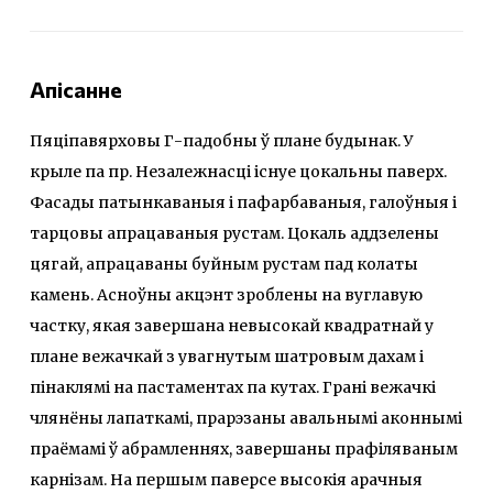
Апісанне
Пяціпавярховы Г-падобны ў плане будынак. У
крыле па пр. Незалежнасці існуе цокальны паверх.
Фасады патынкаваныя і пафарбаваныя, галоўныя i
тарцовы апрацаваныя рустам. Цокаль аддзелены
цягай, апрацаваны буйным рустам пад колаты
камень. Асноўны акцэнт зроблены на вуглавую
частку, якая завершана невысокай квадратнай у
плане вежачкай з увагнутым шатровым дахам i
пінаклямі на пастаментах па кутах. Грані вежачкі
члянёны лапаткамі, прарэзаны авальнымі аконнымі
праёмамі ў абрамленнях, завершаны прафіляваным
карнізам. На першым паверсе высокія арачныя