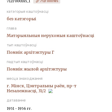
712Г000185_1
712Г000185
катэгорыя каштоўнасці
без катэгорыі
глава
Матэрыяльныя нерухомыя каштоўнасці
тып каштоўнасці
Помнiк архiтэктуры Г
падтып каштоўнасці
Помнiк жылой архiтэктуры
месца знаходжання
г. Мінск, Цэнтральны раён, пр-т
Незалежнасці, 31/2
датаванне
1951 - 1956 гг.