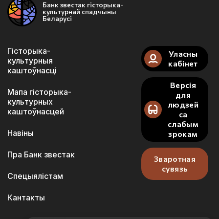
Банк звестак гісторыка-
культурнай спадчыны
Беларусі
Гісторыка-
Уласны
культурныя
кабінет
каштоўнасці
Версія
Мапа гісторыка-
для
культурных
людзей
каштоўнасцей
са
слабым
Навіны
зрокам
Пра Банк звестак
Зваротная
сувязь
Спецыялістам
Кантакты