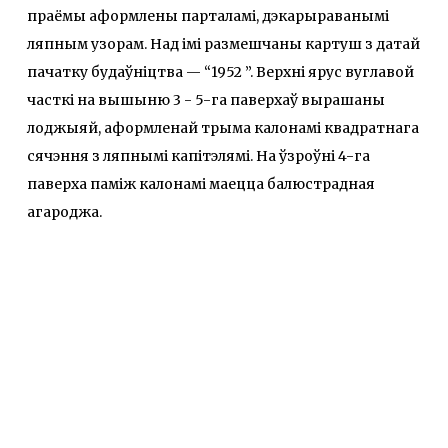
праёмы аформлены парталамі, дэкарыраванымі
ляпным узорам. Над імі размешчаны картуш з датай
пачатку будаўніцтва — “1952 ”. Верхні ярус вуглавой
часткі на вышыню 3 - 5-га паверхаў вырашаны
лоджыяй, аформленай трыма калонамі квадратнага
сячэння з ляпнымі капітэлямі. На ўзроўні 4-га
паверха паміж калонамі маецца балюстрадная
агароджа.