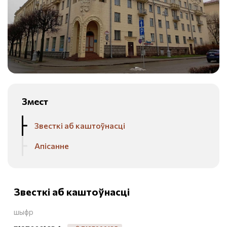
Змест
Звесткі аб каштоўнасці
Апісанне
Звесткі аб каштоўнасці
шыфр