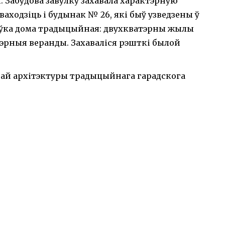
. Забудова завулку захавала характэрную
ваходзіць і будынак № 26, які быў узведзены ў
іроўка дома традыцыйная: двухкватэрны жылы
тэрныя веранды. Захаваліся рэшткі былой
най архітэктуры традыцыйнага гарадскога