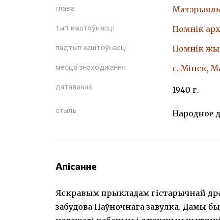
глава
Матэрыяль
тып каштоўнасці
Помнiк арх
падтып каштоўнасці
Помнiк жы
месца знаходжання
г. Мінск, М
датаванне
1940 г.
стыль
Народное д
Апісанне
Яскравым прыкладам гістарычнай дра
забудова Паўночнага завулка. Дамы был