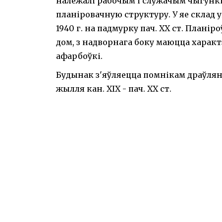
належалі рабочым і служачым чыгункі
планіровачную структуру. У яе склад у
1940 г. на падмурку пач. ХХ ст. План
дом, з надворнага боку маюцца харак
афарбоўкі.
Будынак з'яўляецца помнікам драўля
жылля кан. ХІХ - пач. ХХ ст.