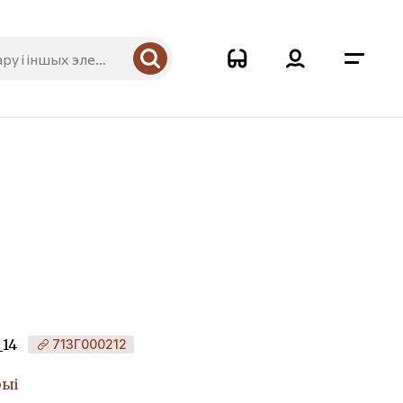
_14
713Г000212
рыі