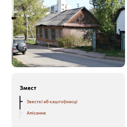
Змест
Звесткі аб каштоўнасці
Апісанне