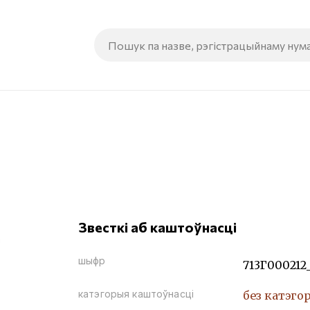
Звесткі аб каштоўнасці
шыфр
713Г000212
катэгорыя каштоўнасці
без катэго