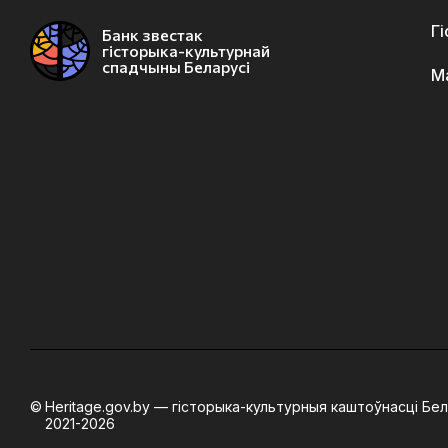
Г
Банк звестак
гісторыка-культурнай
спадчыны Беларусі
М
Heritage.gov.by — гісторыка-культурныя каштоўнасці Бел
2021-2026