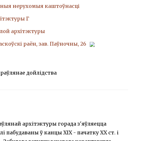
ныя нерухомыя каштоўнасці
iтэктуры Г
лой архiтэктуры
аскоўскі раён, зав. Паўночны, 26
раўлянае дойлідства
ўлянай архітэктуры горада з'яўляецца
і пабудаваны ў канцы ХІХ - пачатку ХХ ст. і