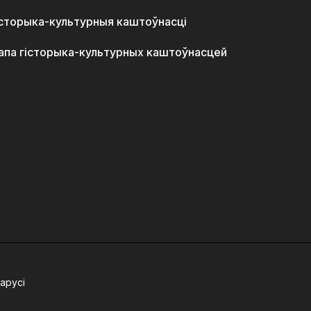
історыка-культурныя каштоўнасці
апа гісторыка-культурных каштоўнасцей
арусі