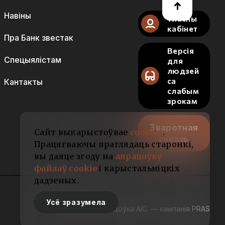
Навіны
Уласны
кабінет
Пра Банк звестак
Версія
Спецыялістам
для
людзей
са
Кантакты
слабым
зрокам
Зваротная
Сайт выкарыстоўвае
cookies
.
сувязь
Працягваючы праглядаць старонкі,
вы даяце згоду на
апрацоўку
файлаў cookie
і карыстальніцкіх
дадзеных.
Усё зразумела
Распрацоўка АІС
— кампанія PRAS