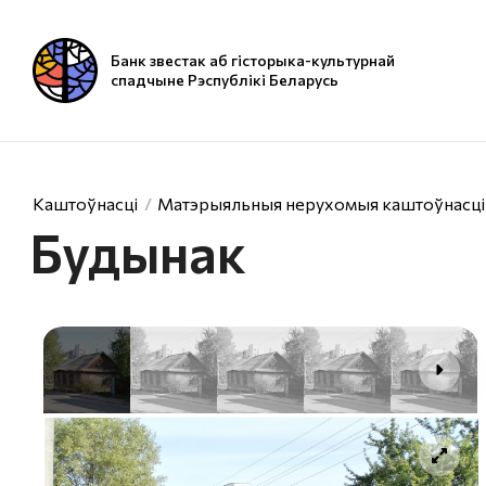
Банк звестак аб гісторыка-культурнай
спадчыне Рэспублікі Беларусь
Каштоўнасці
Матэрыяльныя нерухомыя каштоўнасці
Будынак