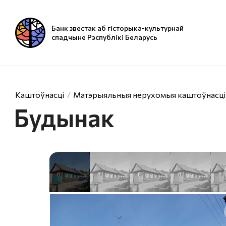
Банк звестак аб гісторыка-культурнай
спадчыне Рэспублікі Беларусь
Каштоўнасці
Матэрыяльныя нерухомыя каштоўнасці
Будынак