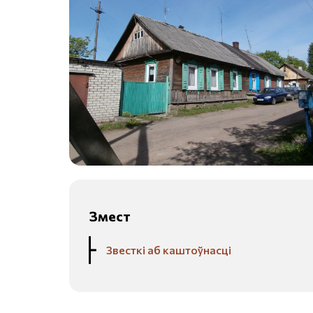
Змест
Звесткі аб каштоўнасці