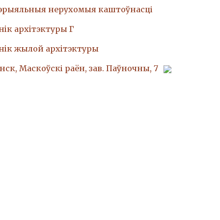
эрыяльныя нерухомыя каштоўнасці
iк архiтэктуры Г
нiк жылой архiтэктуры
інск, Маскоўскі раён, зав. Паўночны, 7