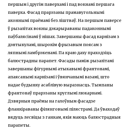
першым і другім паверхамі і пад вокнамі першага
паверха. Фасад прарэзаны прамавугольнымі
аконнымі праёмамі без ліштваў. На першым паверсе
ў рызалітах вокны дэкарыраваны падаконнымі
паўбалясінамі ў нішах. Завершаны фасад карнізам з
дэнтыкуламі, шырокім фрызавым поясам з
ляпнымі ламбрэкенамі. Па краю даху праходзіць
балюстрадны парапет. Фасады паміж рызалітамі
завершаны фігурнымі атыкавымі франтонамі,
апаясанымі карнізамі і ўвянчанымі вазамі, што
надае будынку асаблівую выразнасць. Тымпаны
франтонаў прарэзаны круглымі люкарнамі.
Дзвярныя праёмы на галоўным фасадзе
фланкіраваны філянговымі пілястрамі. Да ўваходаў
вядуць лесвіцы з ганкам, якія маюць балюстрадныя
парапеты.