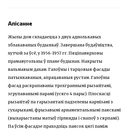
Апісанне
Жылы дом складаецца з двух аднолькавых
зблакаваных будынкаў. Завершана будаўніцтва,
хутчэй за ўсё, у 1956-1957 гг. Пяціпавярховы
прамавугольны ў плане будынак. Накрыты
вальмавым дахам. Галоўны і тарцовыя фасады
патынкаваныя, апрацаваныя рустам. Галоўны
фасад раскрапаваны трохграннымі рызалітамі,
згрупаванымі парамі (усяго 4 пары). Плоскасці
рызалітаў па гарызанталі падзелены карнізамі з
сухарыкамі, фрызавымі арнаментальнымі паяскамі
(выкарыстаны матыў гірлянды і снапоў з сярпамі).
Па ўсім фасадзе праходзіць паясок цягі паміж