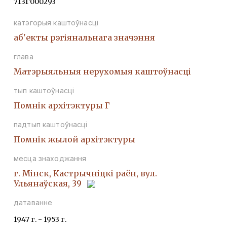
713Г000293
катэгорыя каштоўнасці
аб'екты рэгіянальнага значэння
глава
Матэрыяльныя нерухомыя каштоўнасці
тып каштоўнасці
Помнiк архiтэктуры Г
падтып каштоўнасці
Помнiк жылой архiтэктуры
месца знаходжання
г. Мінск, Кастрычніцкі раён, вул.
Ульянаўская, 39
датаванне
1947 г. - 1953 г.