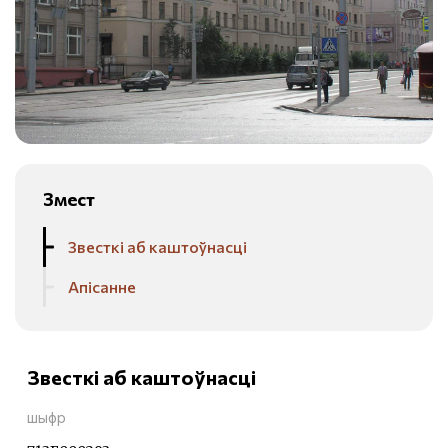
Змест
Звесткі аб каштоўнасці
Апісанне
Звесткі аб каштоўнасці
шыфр