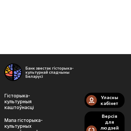
Банк звестак гісторыка-
культурнай спадчыны
Беларусі
Гісторыка-
Уласны
культурныя
кабінет
каштоўнасці
Версія
Мапа гісторыка-
для
культурных
людзей