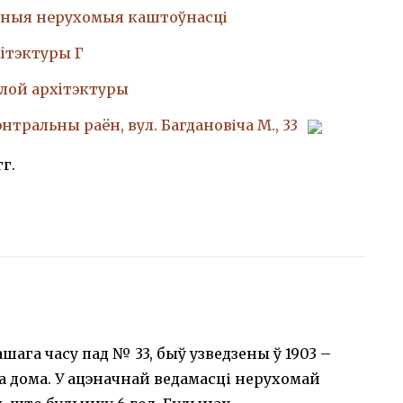
ныя нерухомыя каштоўнасці
iтэктуры Г
лой архiтэктуры
энтральны раён, вул. Багдановіча М., 33
гг.
шага часу пад № 33, быў узведзены ў 1903 –
а дома. У ацэначнай ведамасці нерухомай