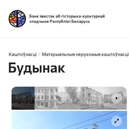
Банк звестак аб гісторыка-культурнай
спадчыне Рэспублікі Беларусь
Каштоўнасці
Матэрыяльныя нерухомыя каштоўнасці
Будынак