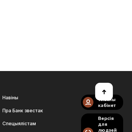
Навіны
Уласны
кабінет
Пра Банк звестак
Версія
Спецыялістам
для
людзей