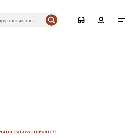
гіянальнага значэння