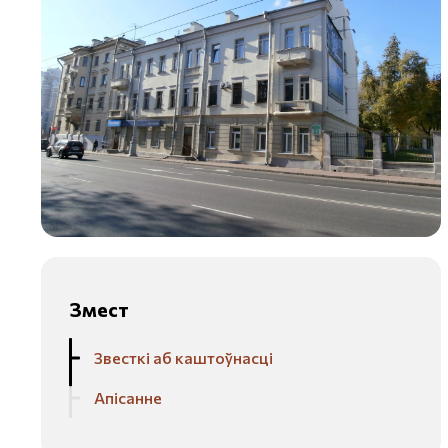
Змест
Звесткі аб каштоўнасці
Апісанне