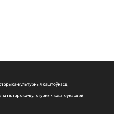
історыка-культурныя каштоўнасці
апа гісторыка-культурных каштоўнасцей