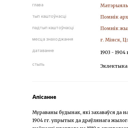
глава
Матэрыяль
тып каштоўнасці
Помнiк арх
падтып каштоўнасці
Помнiк жы
месца знаходжання
г. Мінск, Ц
датаванне
1903 - 1904 
стыль
Эклектыка
Апісанне
Мураваны будынак, які захаваўся да на
1904 гг. упрытык да драўлянага жылог