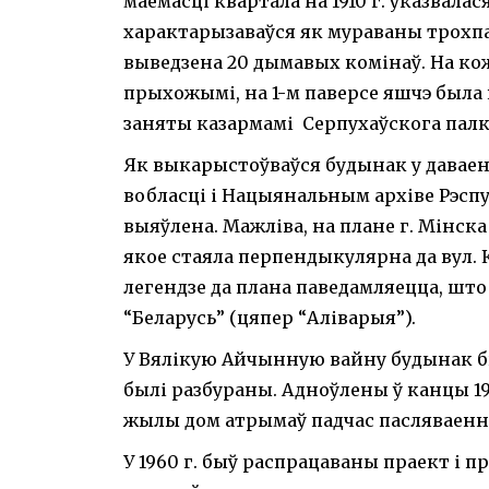
маёмасці квартала на 1910 г. указвала
характарызаваўся як мураваны трохпа
выведзена 20 дымавых комінаў. На кож
прыхожымі, на 1-м паверсе яшчэ была 
заняты казармамі Серпухаўскога палк
Як выкарыстоўваўся будынак у давае
вобласці і Нацыянальным архіве Рэспу
выяўлена. Мажліва, на плане г. Мінска
якое стаяла перпендыкулярна да вул. К
легендзе да плана паведамляецца, што 
“Беларусь” (цяпер “Аліварыя”).
У Вялікую Айчынную вайну будынак б
былі разбураны. Адноўлены ў канцы 194
жылы дом атрымаў падчас пасляваенн
У 1960 г. быў распрацаваны праект і 