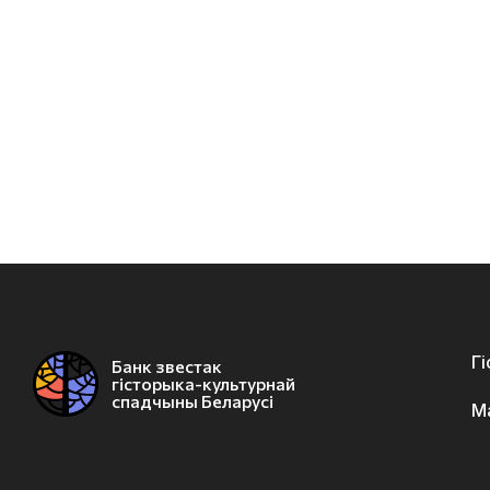
Г
Банк звестак
гісторыка-культурнай
спадчыны Беларусі
М