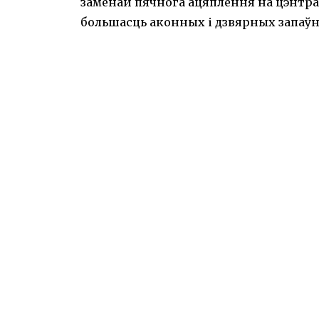
заменай пячнога ацяплення на цэнтрал
большасць аконных і дзвярных запаўн