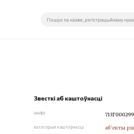
Звесткі аб каштоўнасці
шыфр
713Г000299
катэгорыя каштоўнасці
аб'екты рэ