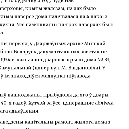
ся, што будынку 6 год. Будынак
вярховы, крыты жалезам, на дах было
ным паверсе дома налічвалася па 4 пакоі з
кухня. Усе памяшканні на трох паверхах былі
а.
нны перыяд, у Дзяржаўным архіве Мінскай
блікі Беларусь дакументальных звестак не
 1934 г. пазначана дваровае крыло дома № 33,
амунальнай (цяпер вул. М. Багдановіча). У
ў ім знаходзіўся медпункт піўзавода
ыў пашкоджаны. Прыбудовы да яго ў двары
0-х гадоў. Хутчэй за ўсё, цяперашняе аблічча
ага аднаўлення.
праведзены капітальны рамонт жылога дома з