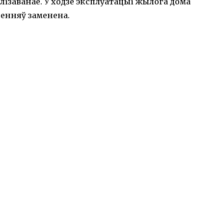
ізаванае. У ходзе эксплуатацыі жылога дома
енняў заменена.