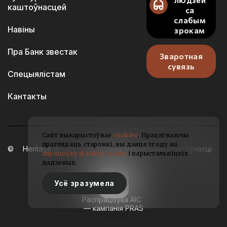
каштоўнасцей
са
слабым
Навіны
зрокам
Пра Банк звестак
Зваротная
сувязь
Спецыялістам
Кантакты
Сайт выкарыстоўвае
cookies
. Працягваючы
праглядаць старонкі, вы даяце згоду на
Heritage.gov.by — гісторыка-культурныя каштоўнасці
апрацоўку файлаў cookie
і карыстальніцкіх
Беларусі
дадзеных.
2021-2026
Усё зразумела
Распрацоўка АІС
— кампанія PRAS