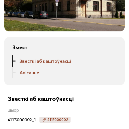
Змест
Звесткі аб каштоўнасці
Апісанне
Звесткі аб каштоўнасці
шыфр
411Е000002_1
411Е000002