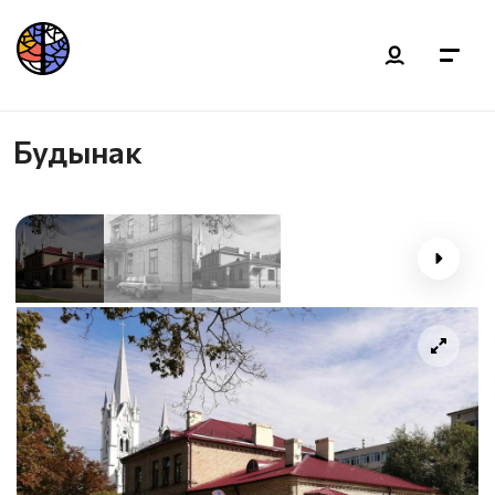
Будынак