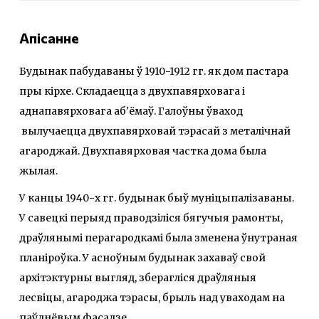
Апісанне
Будынак пабудаваны ў 1910-1912 гг. як дом пастара
пры кірхе. Складаецца з двухпавярховага і
аднапавярховага аб'ёмаў. Галоўны ўваход
вылучаецца двухпавярховай тэрасай з металічнай
агароджай. Двухпавярховая частка дома была
жылая.
У канцы 1940-х гг. будынак быў муніцыпалізаваны.
У савецкі перыяд праводзіліся бягучыя рамонты,
драўлянымі перагародкамі была зменена ўнутраная
планіроўка. У асноўным будынак захаваў свой
архітэктурны выгляд, зберагліся драўляныя
лесвіцы, агароджа тэрасы, брыль над уваходам на
паўднёвым фасадзе.