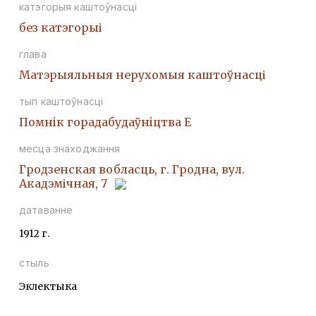
катэгорыя каштоўнасці
без катэгорыі
глава
Матэрыяльныя нерухомыя каштоўнасці
тып каштоўнасці
Помнiк горадабудаўнiцтва Е
месца знаходжання
Гродзенская вобласць, г. Гродна, вул.
Акадэмічная, 7
датаванне
1912 г.
стыль
Эклектыка