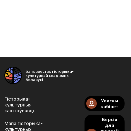
Банк звестак гісторыка-
культурнай спадчыны
Беларусі
Гісторыка-
Уласны
культурныя
кабінет
каштоўнасці
Версія
Мапа гісторыка-
для
культурных
людзей