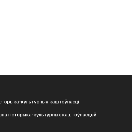
історыка-культурныя каштоўнасці
апа гісторыка-культурных каштоўнасцей