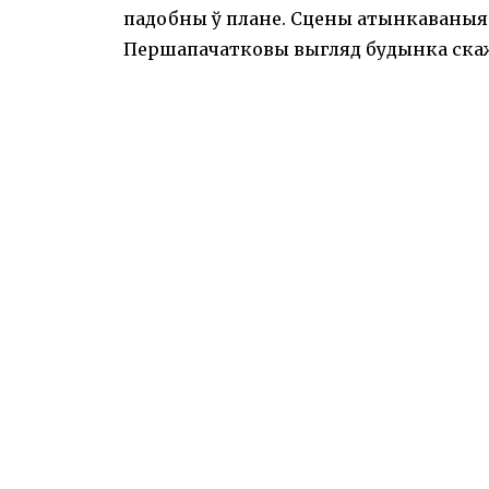
падобны ў плане. Сцены атынкаваныя.
Першапачатковы выгляд будынка ска