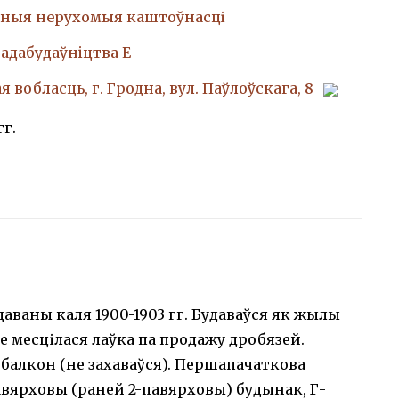
ныя нерухомыя каштоўнасці
адабудаўнiцтва Е
 вобласць, г. Гродна, вул. Паўлоўскага, 8
гг.
даваны каля 1900-1903 гг. Будаваўся як жылы
 месцілася лаўка па продажу дробязей.
н балкон (не захаваўся). Першапачаткова
вярховы (раней 2-павярховы) будынак, Г-