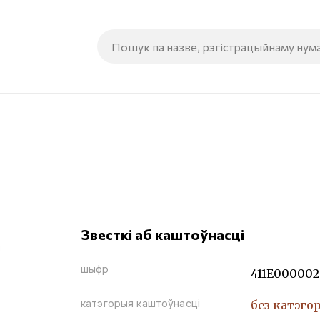
Звесткі аб каштоўнасці
шыфр
411Е000002
катэгорыя каштоўнасці
без катэго