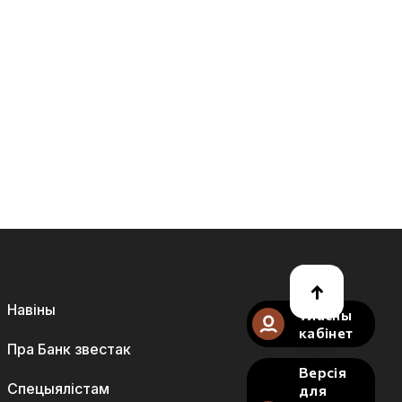
Навіны
Уласны
кабінет
Пра Банк звестак
Версія
Спецыялістам
для