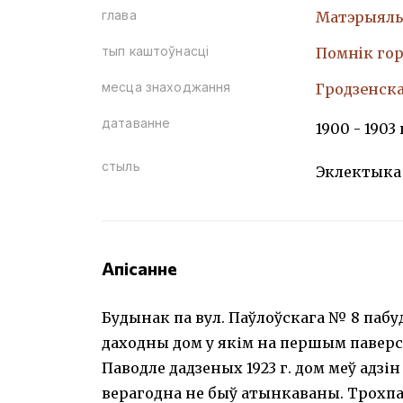
глава
Матэрыяль
тып каштоўнасці
Помнiк гор
месца знаходжання
Гродзенская
датаванне
1900 - 1903 
стыль
Эклектыка
Апісанне
Будынак па вул. Паўлоўскага № 8 пабу
даходны дом у якім на першым паверсе
Паводле дадзеных 1923 г. дом меў адзі
верагодна не быў атынкаваны. Трохпа