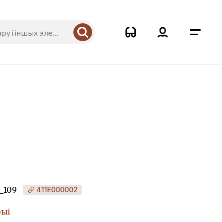
_109
411Е000002
рыі