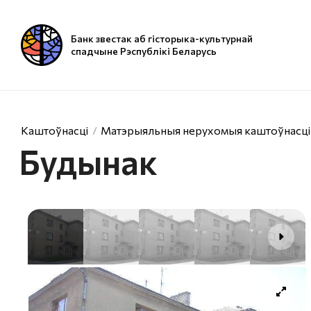
Банк звестак аб гісторыка-культурнай
спадчыне Рэспублікі Беларусь
Каштоўнасці
Матэрыяльныя нерухомыя каштоўнасці
Будынак