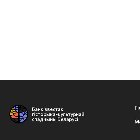
Г
Банк звестак
гісторыка-культурнай
спадчыны Беларусі
М