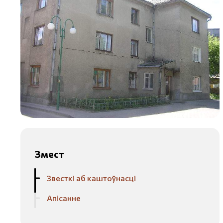
Змест
Звесткі аб каштоўнасці
Апісанне