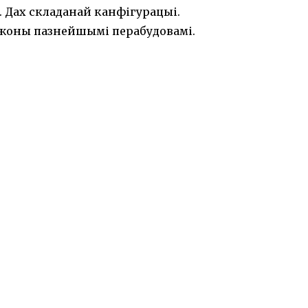
 Дах складанай канфігурацыі.
жоны пазнейшымі перабудовамі.