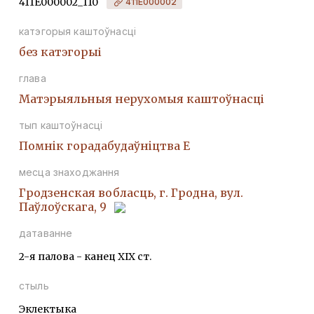
411Е000002_110
411Е000002
катэгорыя каштоўнасці
без катэгорыі
глава
Матэрыяльныя нерухомыя каштоўнасці
тып каштоўнасці
Помнiк горадабудаўнiцтва Е
месца знаходжання
Гродзенская вобласць, г. Гродна, вул.
Паўлоўскага, 9
датаванне
2-я палова - канец ХІХ ст.
стыль
Эклектыка