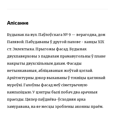
Апісанне
Будынак па вул. Паўлоўскага № 9 — верагодна, дом
Палявой. Пабудаваны ў другой палове - канцы XIX
ст. Эклектыка. Прыгожы фасад. Будынак
двухпавярховы з падвалам прамавугольны ў плане
накрыты двухсхiльным дахам. Фасады
нетынкаваныя, абліцаваныя жоўтай цэглай.
Архітэктурны дэкор выкананы ў тэхніцы цаглянай
муроўкі. Галоўны фасад меў сіметрычную
кампазіцыю. У цэнтры былі побач два арачныя
праезды. Цяпер паўднёва-ўсходняя арка
замуравана, на яе месцы зроблены аконны праём.