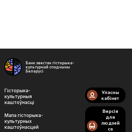
Банк звестак гісторыка-
культурнай спадчыны
Беларусі
Гісторыка-
Уласны
культурныя
кабінет
каштоўнасці
Версія
Мапа гісторыка-
для
культурных
людзей
каштоўнасцей
са