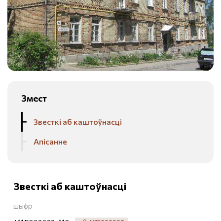
Змест
Звесткі аб каштоўнасці
Апісанне
Звесткі аб каштоўнасці
шыфр