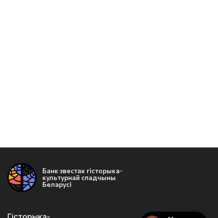
Банк звестак гісторыка-
культурнай спадчыны
Беларусі
Гісторыка-