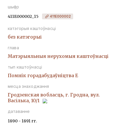
шыфр
411Е000002_15
411Е000002
катэгорыя каштоўнасці
без катэгорыі
глава
Матэрыяльныя нерухомыя каштоўнасці
тып каштоўнасці
Помнiк горадабудаўнiцтва Е
месца знаходжання
Гродзенская вобласць, г. Гродна, вул.
Васілька, 10/1
датаванне
1890 - 1891 гг.