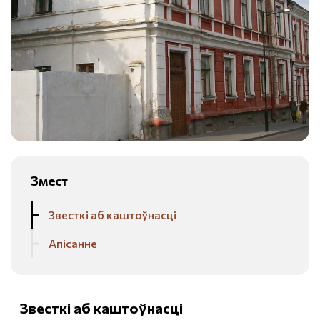
Змест
Звесткі аб каштоўнасці
Апісанне
Звесткі аб каштоўнасці