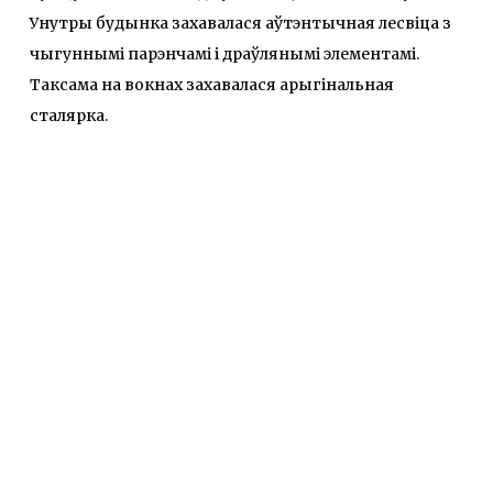
Унутры будынка захавалася аўтэнтычная лесвiца з
чыгуннымi парэнчамi i драўлянымi элементамi.
Таксама на вокнах захавалася арыгiнальная
сталярка.