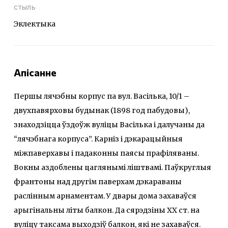
стыль
Эклектыка
Апісанне
Першы лячэбны корпус па вул. Васiлька, 10/1 –
двухпавярховы будынак (1898 год пабудовы),
знаходзiцца ўздоўж вулiцы Васiлька i далучаны да
“лячэбнага корпуса”. Карнiз i дэкарацыйныя
мiжпаверхавы i падаконны паясы прафiляваны.
Вокны аздоблены цаглянымi лiштвамi. Паўкруглыя
франтоны над другiм паверхам дэкараваны
раслiнным арнаментам. У двары дома захаваўся
арыгiнальны лiты балкон. Да сярэдзiны ХХ ст. на
вулiцу таксама выходзiў балкон, якi не захаваўся.