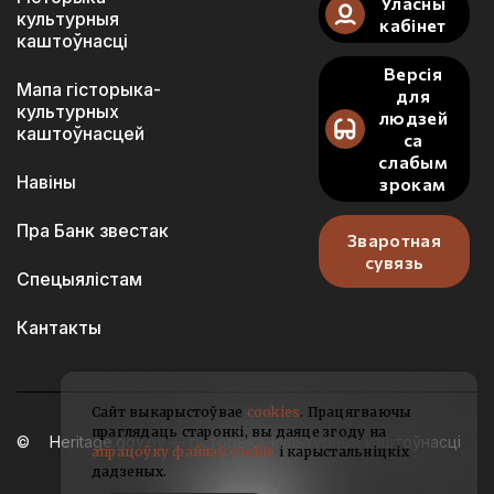
Уласны
культурныя
кабінет
каштоўнасці
Версія
Мапа гісторыка-
для
культурных
людзей
каштоўнасцей
са
слабым
Навіны
зрокам
Пра Банк звестак
Зваротная
сувязь
Спецыялістам
Кантакты
Сайт выкарыстоўвае
cookies
. Працягваючы
праглядаць старонкі, вы даяце згоду на
Heritage.gov.by — гісторыка-культурныя каштоўнасці
апрацоўку файлаў cookie
і карыстальніцкіх
Беларусі
дадзеных.
2021-2026