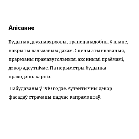
Апісанне
Будынак двухпавярховы, трапецападобны ў плане,
накрыты вальмавым дахам. Сцены атынкаваныя,
прарэзаны прамавугольнымі аконнымі праёмамі,
дэкор адсутнiчае. Па перыметры будынка
праходзіць карніз.
Пабудаваны ў 1910 годзе. Аутэнтычны дэкор
фасадаў страчаны падчас капрамонтаў.