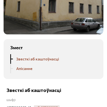
Змест
Звесткі аб каштоўнасці
Апісанне
Звесткі аб каштоўнасці
шыфр