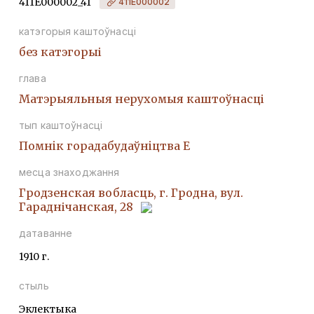
411Е000002_41
411Е000002
катэгорыя каштоўнасці
без катэгорыі
глава
Матэрыяльныя нерухомыя каштоўнасці
тып каштоўнасці
Помнiк горадабудаўнiцтва Е
месца знаходжання
Гродзенская вобласць, г. Гродна, вул.
Гараднічанская, 28
датаванне
1910 г.
стыль
Эклектыка