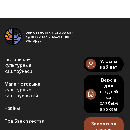
Банк звестак гісторыка-
культурнай спадчыны
Беларусі
Гісторыка-
Уласны
культурныя
кабінет
каштоўнасці
Версія
Мапа гісторыка-
для
культурных
людзей
каштоўнасцей
са
слабым
Навіны
зрокам
Пра Банк звестак
Зваротная
сувязь