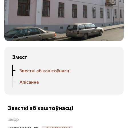
Змест
Звесткі аб каштоўнасці
Апісанне
Звесткі аб каштоўнасці
шыфр