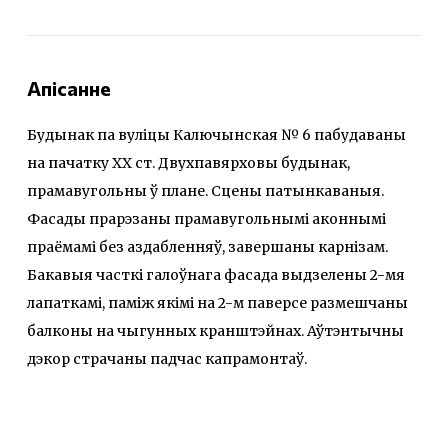
Апісанне
Будынак па вуліцы Калючынская № 6 пабудаваны
на пачатку XX ст. Двухпавярховы будынак,
прамавугольны ў плане. Сцены патынкаваныя.
Фасады прарэзаны прамавугольнымі аконнымі
праёмамі без аздабленняў, завершаны карнізам.
Бакавыя часткі галоўнага фасада выдзелены 2-мя
лапаткамі, паміж якімі на 2-м паверсе размешчаны
балконы на чыгунных кранштэйнах. Аўтэнтычны
дэкор страчаны падчас капрамонтаў.