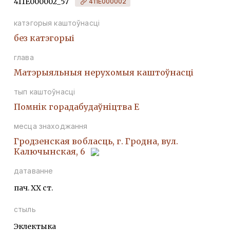
411Е000002_57
411Е000002
катэгорыя каштоўнасці
без катэгорыі
глава
Матэрыяльныя нерухомыя каштоўнасці
тып каштоўнасці
Помнiк горадабудаўнiцтва Е
месца знаходжання
Гродзенская вобласць, г. Гродна, вул.
Калючынская, 6
датаванне
пач. ХХ ст.
стыль
Эклектыка