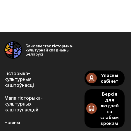
Банк звестак гісторыка-
культурнай спадчыны
Беларусі
Гісторыка-
Уласны
культурныя
кабінет
каштоўнасці
Версія
Мапа гісторыка-
для
культурных
людзей
каштоўнасцей
са
слабым
Навіны
зрокам