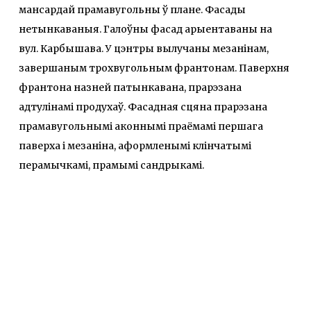
мансардай прамавугольны ў плане. Фасады
нетынкаваныя. Галоўны фасад арыентаваны на
вул. Карбышава. У цэнтры вылучаны мезанінам,
завершаным трохвугольным франтонам. Паверхня
франтона назней патынкавана, прарэзана
адтулінамі продухаў. Фасадная сцяна прарэзана
прамавугольнымі аконнымі праёмамі першага
паверха і мезаніна, аформленымі клінчатымі
перамычкамі, прамымі сандрыкамі.