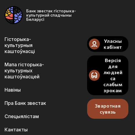
Банк звестак гісторыка-
культурнай спадчыны
Беларусі
Гісторыка-
Уласны
культурныя
кабінет
каштоўнасці
Версія
Мапа гісторыка-
для
культурных
людзей
каштоўнасцей
са
слабым
Навіны
зрокам
Пра Банк звестак
Зваротная
сувязь
Спецыялістам
Кантакты