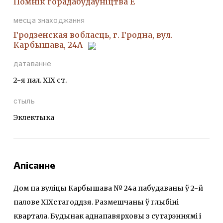
Помнiк горадабудаўнiцтва Е
месца знаходжання
Гродзенская вобласць, г. Гродна, вул.
Карбышава, 24А
датаванне
2-я пал. ХІХ ст.
стыль
Эклектыка
Апісанне
Дом па вуліцы Карбышава № 24а пабудаваны ў 2-й
палове XIXстагоддзя. Размешчаны ў глыбіні
квартала. Будынак аднапавярховы з сутарэннямi i