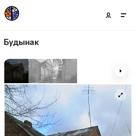
Будынак