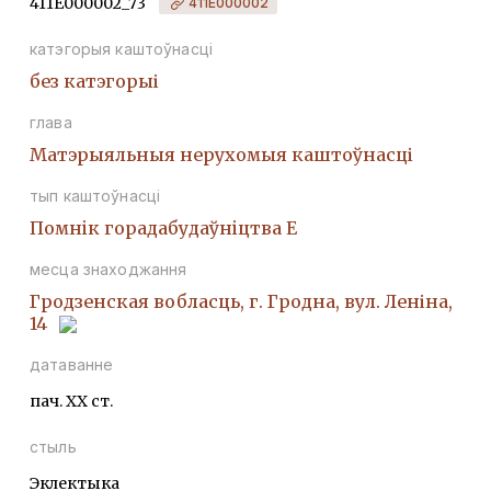
411Е000002_73
411Е000002
катэгорыя каштоўнасці
без катэгорыі
глава
Матэрыяльныя нерухомыя каштоўнасці
тып каштоўнасці
Помнiк горадабудаўнiцтва Е
месца знаходжання
Гродзенская вобласць, г. Гродна, вул. Леніна,
14
датаванне
пач. ХХ ст.
стыль
Эклектыка