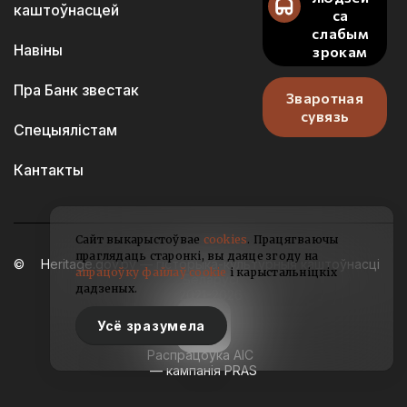
каштоўнасцей
са
слабым
Навіны
зрокам
Пра Банк звестак
Зваротная
сувязь
Спецыялістам
Кантакты
Сайт выкарыстоўвае
cookies
. Працягваючы
праглядаць старонкі, вы даяце згоду на
Heritage.gov.by — гісторыка-культурныя каштоўнасці
апрацоўку файлаў cookie
і карыстальніцкіх
Беларусі
дадзеных.
2021-2026
Усё зразумела
Распрацоўка АІС
— кампанія PRAS