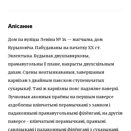
Апісанне
Дом па вуліцы Леніна № 14 — магчыма, дом
Курыловіча. Пабудаваны на пачатку XX ст.
Эклектыка. Будынак двухпавярховы,
прамавугольны ў плане, накрыты двухсхiльным
дахам. Сцены неатынкаваныя, завершаныя
карнiзам з двайным паяском ступеньчатых
сухарыкаў. Такi ж карнiзны пояс падзяляе паверхi.
Лучковыя аконныя праёмы на першым паверсе
аздоблены клінчатымі перамычкамi з замком i
падаконнымi прамавугольнымі фiлёнгамi, на другiм
паверсе - клінчатымі перамычкамі, прамымi
сандрыкамi i падаконнымi фiлёнгамi з сухарыкамі.