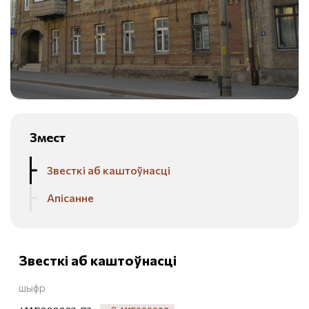
Змест
Звесткі аб каштоўнасці
Апісанне
Звесткі аб каштоўнасці
шыфр