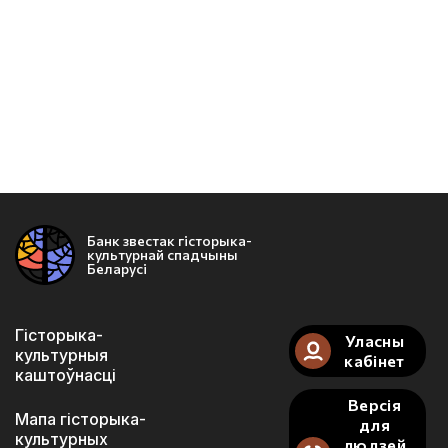
Банк звестак гісторыка-
культурнай спадчыны
Беларусі
Гісторыка-
Уласны
культурныя
кабінет
каштоўнасці
Версія
Мапа гісторыка-
для
культурных
людзей