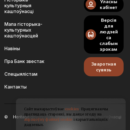
Уласны
культурныя
кабінет
каштоўнасці
Версія
Мапа гісторыка-
для
культурных
людзей
каштоўнасцей
са
слабым
Навіны
зрокам
Пра Банк звестак
Зваротная
сувязь
Спецыялістам
Кантакты
Сайт выкарыстоўвае
cookies
. Працягваючы
праглядаць старонкі, вы даяце згоду на
Heritage.gov.by — гісторыка-культурныя каштоўнасці
апрацоўку файлаў cookie
і карыстальніцкіх
Беларусі
дадзеных.
2021-2026