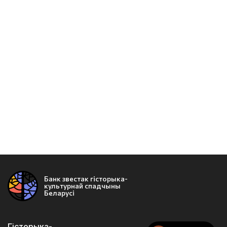
Банк звестак гісторыка-
культурнай спадчыны
Беларусі
Гісторыка-