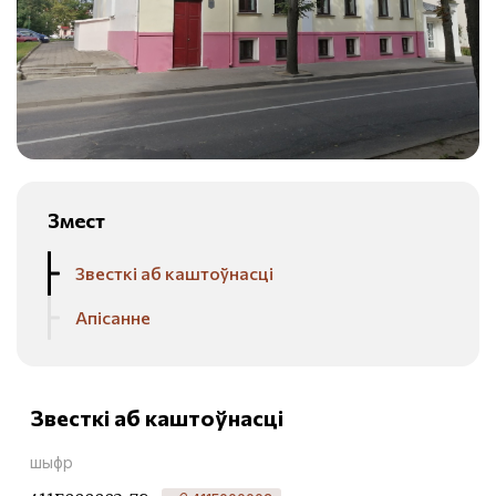
Змест
Звесткі аб каштоўнасці
Апісанне
Звесткі аб каштоўнасці
шыфр