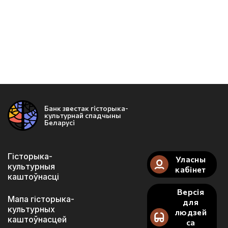
Банк звестак гісторыка-
культурнай спадчыны
Беларусі
Гісторыка-
Уласны
культурныя
кабінет
каштоўнасці
Версія
Мапа гісторыка-
для
культурных
людзей
каштоўнасцей
са