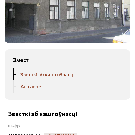
Змест
Звесткі аб каштоўнасці
Апісанне
Звесткі аб каштоўнасці
шыфр