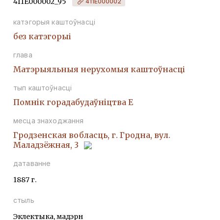
411Е000002_95
411Е000002
катэгорыя каштоўнасці
без катэгорыі
глава
Матэрыяльныя нерухомыя каштоўнасці
тып каштоўнасці
Помнiк горадабудаўнiцтва Е
месца знаходжання
Гродзенская вобласць, г. Гродна, вул.
Маладзёжная, 3
датаванне
1887 г.
стыль
Эклектыка, мадэрн