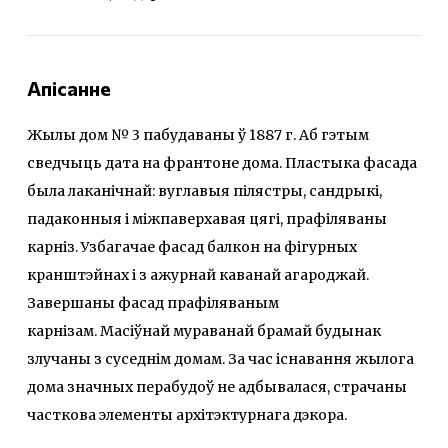
Апісанне
Жылы дом № 3 пабудаваны ў 1887 г. Аб гэтым
сведчыць дата на франтоне дома. Пластыка фасада
была лаканічнай: вуглавыя пілястры, сандрыкі,
падаконныя і міжпаверхавая цягі, прафіляваны
карніз. Узбагачае фасад балкон на фігурных
кранштэйнах і з ажурнай каванай агароджай.
Завершаны фасад прафіляваным
карнізам. Масіўнай мураванай брамай будынак
злучаны з суседнім домам. За час існавання жылога
дома значных перабудоў не адбывалася, страчаны
часткова элементы архітэктурнага дэкора.