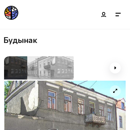
Будынак