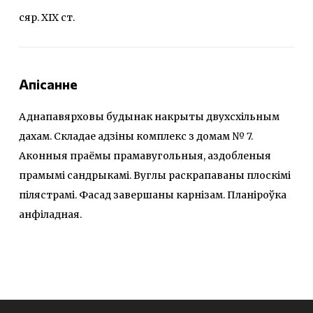
сяр. ХІХ ст.
Апісанне
Аднапавярховы будынак накрыты двухсхільным
дахам. Складае адзіны комплекс з домам № 7.
Аконныя праёмы прамавугольныя, аздобленыя
прамымі сандрыкамі. Вуглы раскрапаваны плоскімі
пілястрамі. Фасад завершаны карнізам. Планіроўка
анфіладная.