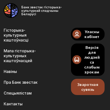
Банк звестак гісторыка-
культурнай спадчыны
Беларусі
Гісторыка-
Уласны
культурныя
кабінет
каштоўнасці
Версія
Мапа гісторыка-
для
культурных
людзей
каштоўнасцей
са
слабым
Навіны
зрокам
Пра Банк звестак
Зваротная
сувязь
Спецыялістам
Кантакты