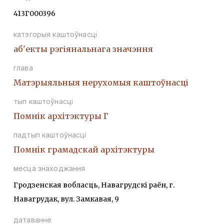
413Г000396
катэгорыя каштоўнасці
аб'екты рэгіянальнага значэння
глава
Матэрыяльныя нерухомыя каштоўнасці
тып каштоўнасці
Помнiк архiтэктуры Г
падтып каштоўнасці
Помнiк грамадскай архiтэктуры
месца знаходжання
Гродзенская вобласць, Навагрудскі раён, г.
Навагрудак, вул. Замкавая, 9
датаванне