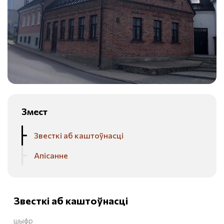
Змест
Звесткі аб каштоўнасці
Апісанне
Звесткі аб каштоўнасці
шыфр