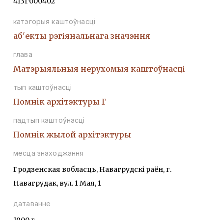
413Г000402
катэгорыя каштоўнасці
аб'екты рэгіянальнага значэння
глава
Матэрыяльныя нерухомыя каштоўнасці
тып каштоўнасці
Помнiк архiтэктуры Г
падтып каштоўнасці
Помнiк жылой архiтэктуры
месца знаходжання
Гродзенская вобласць, Навагрудскі раён, г.
Навагрудак, вул. 1 Мая, 1
датаванне
1900 г.