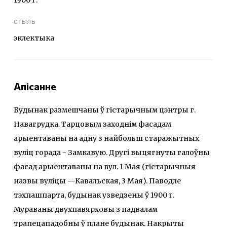
стыль
эклектыка
Апісанне
Будынак размешчаны ў гістарычным цэнтры г.
Навагрудка. Тарцовым заходнім фасадам
арыентаваны на адну з найбольш старажытных
вуліц горада - Замкавую. Другі выцягнуты галоўны
фасад арыентаваны на вул. 1 Мая (гістарычныя
назвы вуліцы --Кавальская, 3 Мая). Паводле
тэхпашпарта, будынак узведзены ў 1900 г.
Мураваны двухпавярховы з падвалам
трапецападобны ў плане будынак. Накрыты