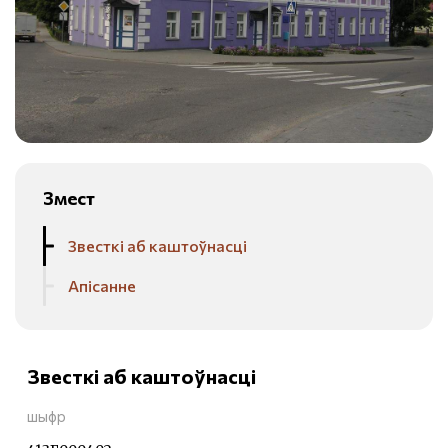
Змест
Звесткі аб каштоўнасці
Апісанне
Звесткі аб каштоўнасці
шыфр