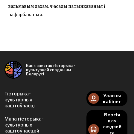
вальмавым дахам. Фасады патынкаваныя і
пафарбаваныя.
Банк звестак гісторыка-
культурнай спадчыны
Беларусі
Гісторыка-
Уласны
культурныя
кабінет
каштоўнасці
Версія
Мапа гісторыка-
для
культурных
людзей
каштоўнасцей
са