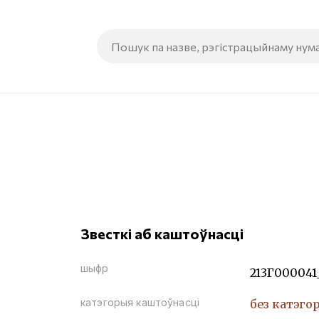
Звесткі аб каштоўнасці
шыфр
213Г000041
катэгорыя каштоўнасці
без катэго