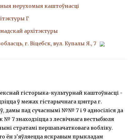
ныя нерухомыя каштоўнасці
iтэктуры Г
амадскай архiтэктуры
обласць, г. Віцебск, вул. Купалы Я., 7
лекснай гісторыка-культурнай каштоўнасці -
дзіцца ў межах гістарычнага цэнтра г.
ў, дамы пад сучаснымі №№ 7 і 9 адносіліся да
к № 7 знаходзіцца з лесвічнага вестыбюля
нымі стратамі першапачатковага вобліку.
што ён з'яўляецца яскравым прыкладам