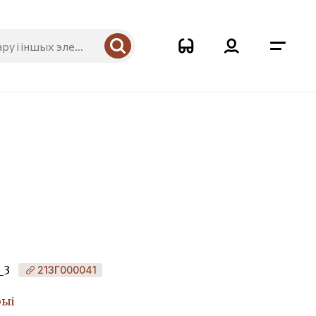
_3
213Г000041
рыі