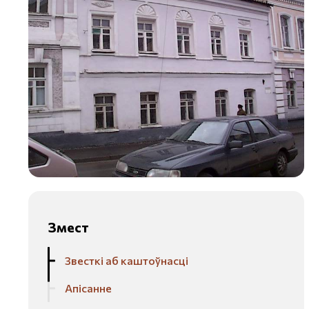
Змест
Звесткі аб каштоўнасці
Апісанне