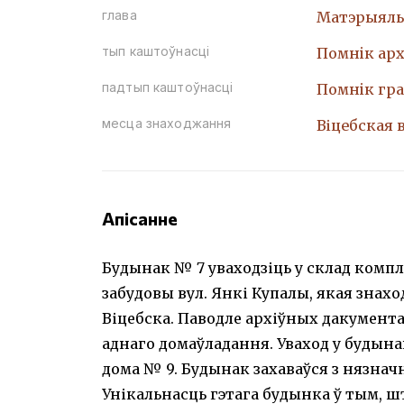
глава
Матэрыяль
тып каштоўнасці
Помнiк арх
падтып каштоўнасці
Помнiк гр
месца знаходжання
Віцебская в
Апісанне
Будынак № 7 уваходзіць у склад комп
забудовы вул. Янкі Купалы, якая знахо
Віцебска. Паводле архіўных дакумента
аднаго домаўладання. Уваход у будына
дома № 9. Будынак захаваўся з нязнач
Унікальнасць гэтага будынка ў тым, 