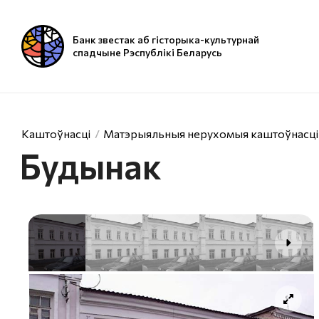
Банк звестак аб гісторыка-культурнай
спадчыне Рэспублікі Беларусь
Каштоўнасці
Матэрыяльныя нерухомыя каштоўнасці
Будынак