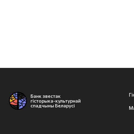
Г
Банк звестак
гісторыка-культурнай
спадчыны Беларусі
М