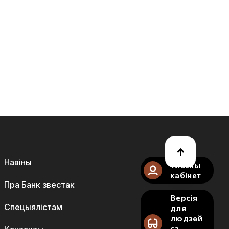
Навіны
Уласны
кабінет
Пра Банк звестак
Версія
Спецыялістам
для
людзей
са