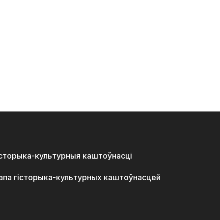
історыка-культурныя каштоўнасці
апа гісторыка-культурных каштоўнасцей