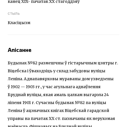
канец XIX- пачатак XX стагоддзяў
стыль
Класіцызм
Апісанне
Будынак №82 размешчны ў гістарычным цэнтры г.
Віцебска і ўваходзіць у склад забудовы вуліцы
Леніна. Аднапавярховы мураваны дом узведзены
ў 1902 — 1903 гг., у час агульнага аднаўлення
Бруднай вуліцы, якая амаль цалкам выгарэла 24
ліпеня 1901 г. Сучасны будынак №82 па вуліцы
Леніна ў ацэначных кнігах Віцебскай гарадской
управы на пачатак XX ст. пазначаны як нерухомая
маёмасць Фішковых на Бруднай вуліцы.