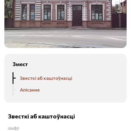
Змест
Звесткі аб каштоўнасці
Апісанне
Звесткі аб каштоўнасці
шыфр