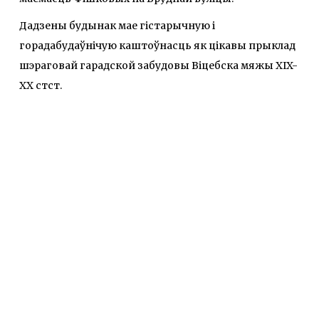
Дадзены будынак мае гістарычную і
горадабудаўнічую каштоўнасць як цікавы прыклад
шэраговай гарадской забудовы Віцебска мяжы XIX-
XX cтст.