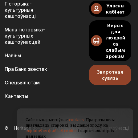
Гісторыка-
Уласны
культурныя
кабінет
каштоўнасці
Версія
Мапа гісторыка-
для
культурных
людзей
каштоўнасцей
са
слабым
Навіны
зрокам
Пра Банк звестак
Зваротная
сувязь
Спецыялістам
Кантакты
Сайт выкарыстоўвае
cookies
. Працягваючы
праглядаць старонкі, вы даяце згоду на
Heritage.gov.by — гісторыка-культурныя каштоўнасці
апрацоўку файлаў cookie
і карыстальніцкіх
Беларусі
дадзеных.