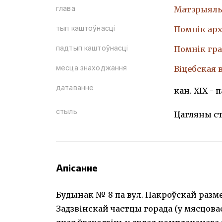
глава
Матэрыяль
тып каштоўнасці
Помнiк арх
падтып каштоўнасці
Помнiк гр
месца знаходжання
Віцебская в
датаванне
кан. XIX - п
стыль
Цагляны с
Апісанне
Будынак № 8 па вул. Пакроўскай раз
Задзвінскай частцы горада (у мясцовас