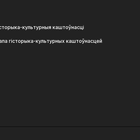
історыка-культурныя каштоўнасці
апа гісторыка-культурных каштоўнасцей