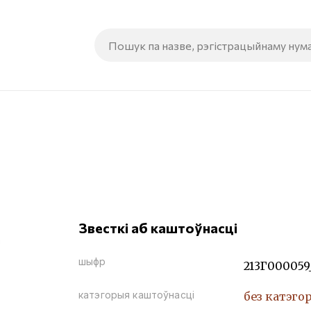
Звесткі аб каштоўнасці
шыфр
213Г000059
катэгорыя каштоўнасці
без катэго