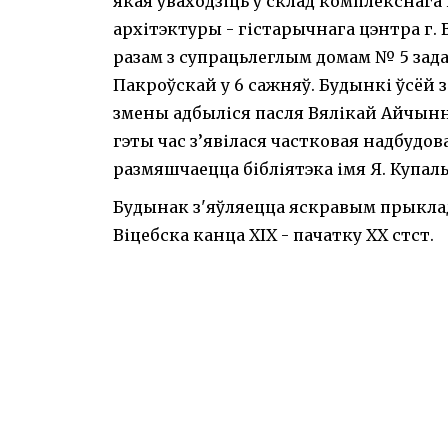
якая ўваходзіць у склад комплекснага 
архітэктуры - гістарычнага цэнтра г. 
разам з супрацьлеглым домам № 5 за
Пакроўскай у 6 сажняў. Будынкі ўсёй
змены адбыліся пасля Вялікай Айчынн
гэты час з’явілася частковая надбудова
размяшчаецца бібліятэка імя Я. Купал
Будынак з'яўляецца яскравым прыкла
Віцебска канца XIX - пачатку XX стст.