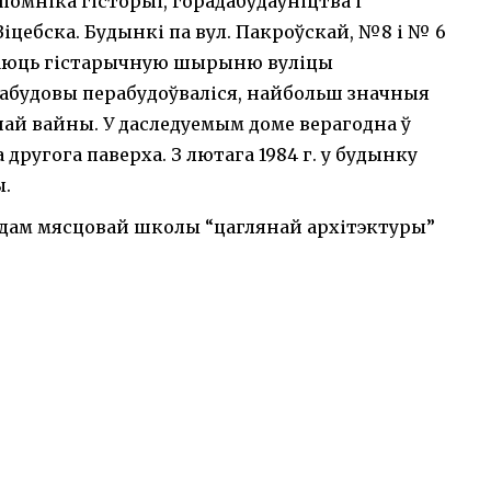
помніка гісторыі, горадабудаўніцтва і
Віцебска. Будынкі па вул. Пакроўскай, №8 і № 6
даюць гістарычную шырыню вуліцы
 забудовы перабудоўваліся, найбольш значныя
ай вайны. У даследуемым доме верагодна ў
 другога паверха. З лютага 1984 г. у будынку
ы.
дам мясцовай школы “цаглянай архітэктуры”