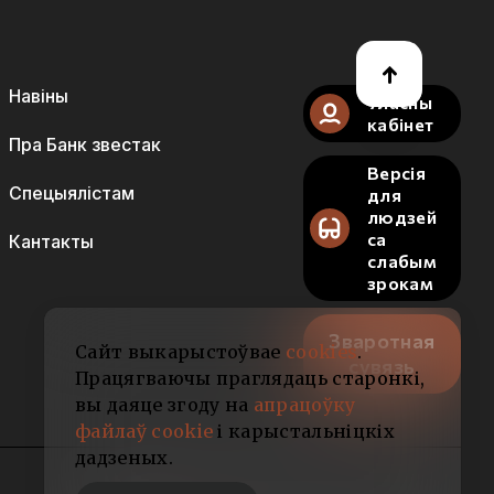
Навіны
Уласны
кабінет
Пра Банк звестак
Версія
Спецыялістам
для
людзей
са
Кантакты
слабым
зрокам
Зваротная
Сайт выкарыстоўвае
cookies
.
сувязь
Працягваючы праглядаць старонкі,
вы даяце згоду на
апрацоўку
файлаў cookie
і карыстальніцкіх
дадзеных.