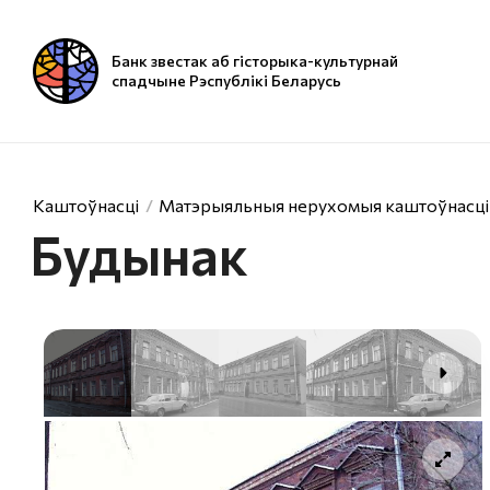
Банк звестак аб гісторыка-культурнай
спадчыне Рэспублікі Беларусь
Каштоўнасці
Матэрыяльныя нерухомыя каштоўнасці
Будынак