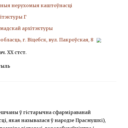
ныя нерухомыя каштоўнасці
iтэктуры Г
амадскай архiтэктуры
обласць, г. Віцебск, вул. Пакроўская, 8
ач. XX стст.
тыль
мешчаны ў гістарычна сфарміраванай
ці, якая называлася ў народзе Прасмушкі),