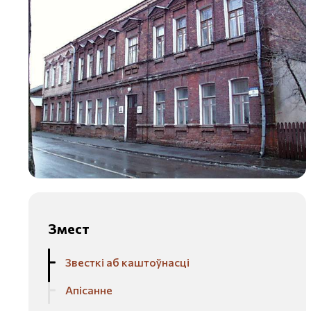
Змест
Звесткі аб каштоўнасці
Апісанне