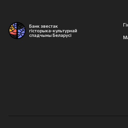
Г
Банк звестак
гісторыка-культурнай
спадчыны Беларусі
М