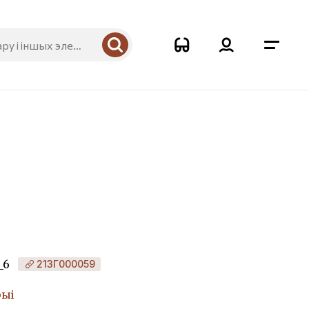
_6
213Г000059
рыі