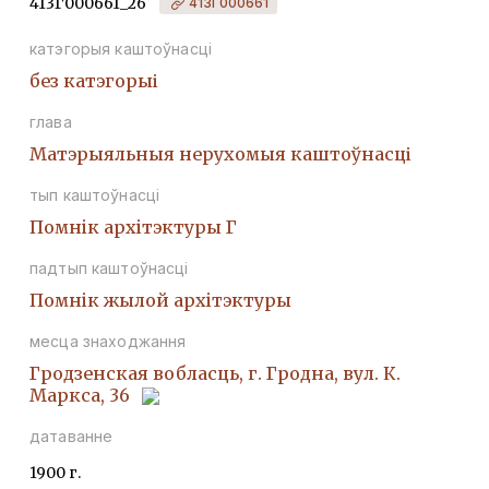
413Г000661_26
413Г000661
катэгорыя каштоўнасці
без катэгорыі
глава
Матэрыяльныя нерухомыя каштоўнасці
тып каштоўнасці
Помнiк архiтэктуры Г
падтып каштоўнасці
Помнiк жылой архiтэктуры
месца знаходжання
Гродзенская вобласць, г. Гродна, вул. К.
Маркса, 36
датаванне
1900 г.