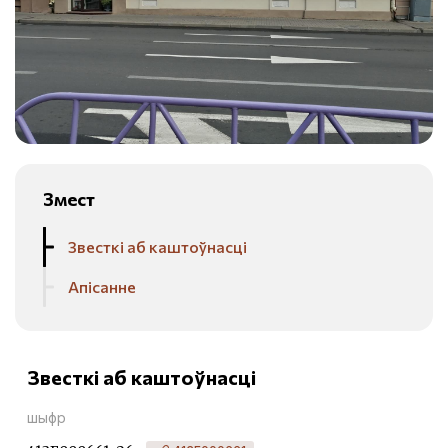
Змест
Звесткі аб каштоўнасці
Апісанне
Звесткі аб каштоўнасці
шыфр