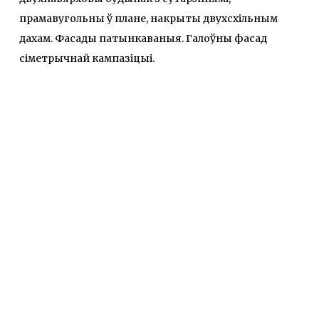
прамавугольны ў плане, накрыты двухсхiльным
дахам. Фасады патынкаваныя. Галоўны фасад
сіметрычнай кампазіцыі.