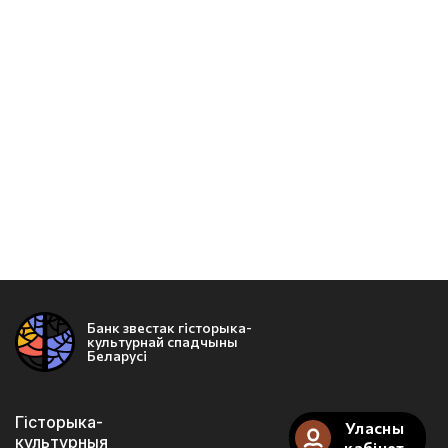
Банк звестак гісторыка-
культурнай спадчыны
Беларусі
Гісторыка-
Уласны
культурныя
кабінет