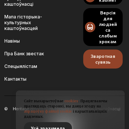
каштоўнасці
Версія
Мапа гісторыка-
для
культурных
людзей
каштоўнасцей
са
слабым
Навіны
зрокам
Пра Банк звестак
Зваротная
сувязь
Спецыялістам
Кантакты
Сайт выкарыстоўвае
cookies
. Працягваючы
праглядаць старонкі, вы даяце згоду на
Heritage.gov.by — гісторыка-культурныя каштоўнасці
апрацоўку файлаў cookie
і карыстальніцкіх
Беларусі
дадзеных.
2021-2026
Усё зразумела