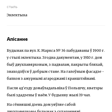
стыль
Эклектыка
Апісанне
Будынак па вул. К. Маркса № 36 пабудаваны ў 1900 г.
у стылі эклектыка. Згодна дакументам, у 1910 г. дом
быў двухпавярховым, з падвалам, пакрыты бляхай,
знаходзіўся ў добрым стане. На галоўным фасадзе -
балкон з ажурнымі агароджамі і кранштэйнамі.
Пасля ад’езду домаўладальніка ў Польшчу, кватэры
былі здадзены ў наём. У будынку жылі 19 чал.
На сённяшні дзень дом уяўляе сабой
двухпавярховы будынак з сутарэннямi,