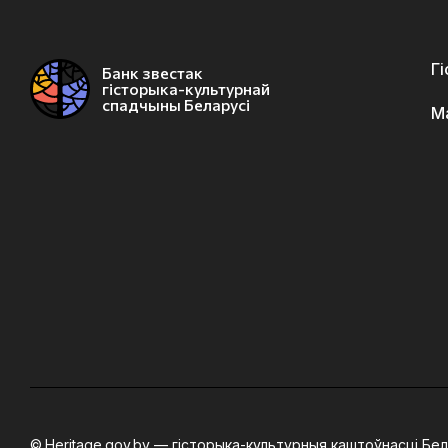
Г
Банк звестак
гісторыка-культурнай
спадчыны Беларусі
М
Heritage.gov.by — гісторыка-культурныя каштоўнасці Бел