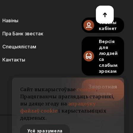
Навіны
Уласны
кабінет
Пра Банк звестак
Версія
Спецыялістам
для
людзей
са
Кантакты
слабым
зрокам
Зваротная
Сайт выкарыстоўвае
cookies
.
сувязь
Працягваючы праглядаць старонкі,
вы даяце згоду на
апрацоўку
файлаў cookie
і карыстальніцкіх
дадзеных.
Усё зразумела