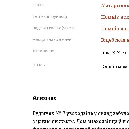
глава
Матэрыяль
тып каштоўнасці
Помнiк арх
падтып каштоўнасці
Помнiк жы
месца знаходжання
Віцебская в
датаванне
пач. ХІХ ст.
стыль
Класіцызм
Апісанне
Будынак № 7 уваходзіць у склад забудо
з цэглы як жылы. Дом знаходзіцца ў гі