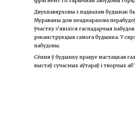
фрагмент гістарычнай забудовы горада,
Двухпавярховы з падвалам будынак бы
Мураваны дом неаднаразова перабудоў
ўчастку з’явіліся гаспадарчыя пабудов
рэканструкцыя самога будынка. У сярэ
пабудовы.
Сёння ў будынку працуе мастацкая гал
выстаў сучасных аўтараў і творчых аб