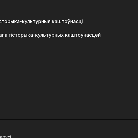
історыка-культурныя каштоўнасці
апа гісторыка-культурных каштоўнасцей
арусі