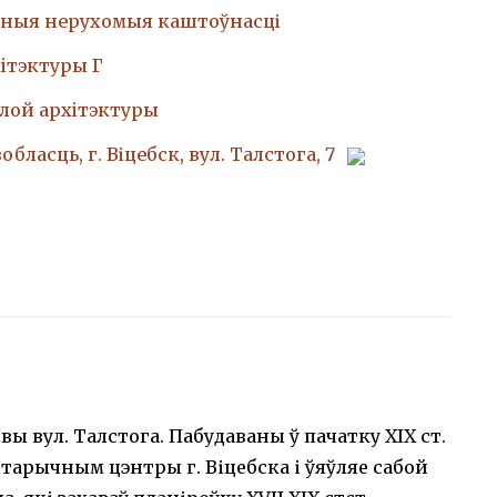
ныя нерухомыя каштоўнасці
iтэктуры Г
лой архiтэктуры
обласць, г. Віцебск, вул. Талстога, 7
вы вул. Талстога. Пабудаваны ў пачатку XIX ст.
старычным цэнтры г. Віцебска і ўяўляе сабой