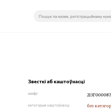
Звесткі аб каштоўнасці
шыфр
213Г000087
катэгорыя каштоўнасці
без катэго