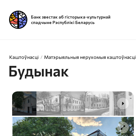
Банк звестак аб гісторыка-культурнай
спадчыне Рэспублікі Беларусь
Каштоўнасці
Матэрыяльныя нерухомыя каштоўнасці
Будынак