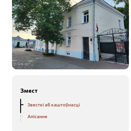
Змест
Звесткі аб каштоўнасці
Апісанне