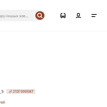
_5
213Г000087
рыі