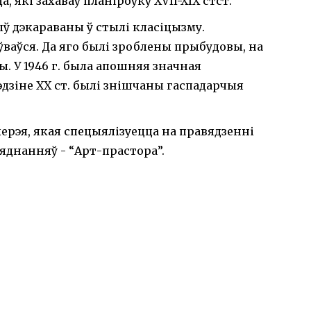
 які захаваў планіроўку XVII-XIX стст.
ў дэкараваны ў стылі класіцызму.
ваўся. Да яго былі зроблены прыбудовы, на
ы. У 1946 г. была апошняя значная
дзіне XX ст. былі знішчаны гаспадарчыя
ерэя, якая спецыялізуецца на правядзенні
'яднанняў - “Арт-прастора”.