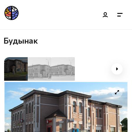
Будынак