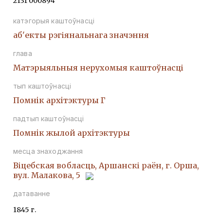
213Г000894
катэгорыя каштоўнасці
аб'екты рэгіянальнага значэння
глава
Матэрыяльныя нерухомыя каштоўнасці
тып каштоўнасці
Помнiк архiтэктуры Г
падтып каштоўнасці
Помнiк жылой архiтэктуры
месца знаходжання
Віцебская вобласць, Аршанскі раён, г. Орша,
вул. Малакова, 5
датаванне
1845 г.