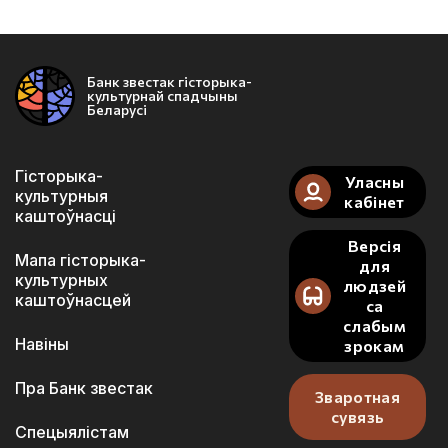
Банк звестак гісторыка-
культурнай спадчыны
Беларусі
Гісторыка-
Уласны
культурныя
кабінет
каштоўнасці
Версія
Мапа гісторыка-
для
культурных
людзей
каштоўнасцей
са
слабым
Навіны
зрокам
Пра Банк звестак
Зваротная
сувязь
Спецыялістам