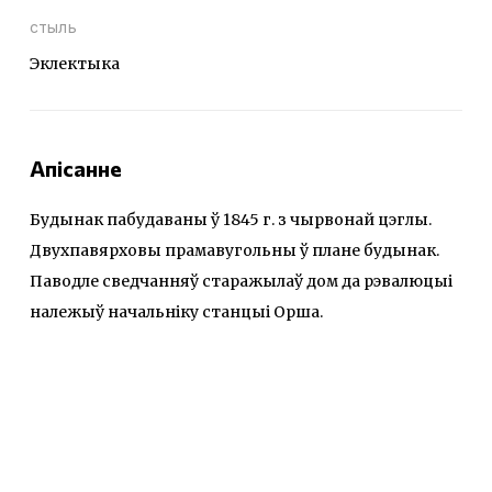
стыль
Эклектыка
Апісанне
Будынак пабудаваны ў 1845 г. з чырвонай цэглы.
Двухпавярховы прамавугольны ў плане будынак.
Паводле сведчанняў старажылаў дом да рэвалюцыі
належыў начальніку станцыі Орша.