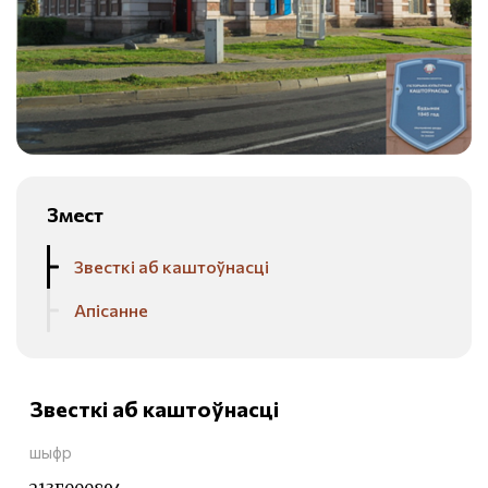
Змест
Звесткі аб каштоўнасці
Апісанне
Звесткі аб каштоўнасці
шыфр