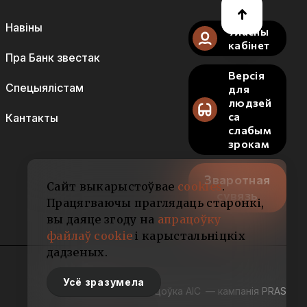
Навіны
Уласны
кабінет
Пра Банк звестак
Версія
Спецыялістам
для
людзей
са
Кантакты
слабым
зрокам
Зваротная
Сайт выкарыстоўвае
cookies
.
сувязь
Працягваючы праглядаць старонкі,
вы даяце згоду на
апрацоўку
файлаў cookie
і карыстальніцкіх
дадзеных.
Усё зразумела
Распрацоўка АІС
— кампанія PRAS