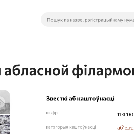
 абласной філармон
Звесткі аб каштоўнасці
шыфр
113Г0
катэгорыя каштоўнасці
аб'ект