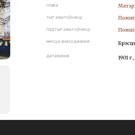
глава
Матэр
тып каштоўнасці
Помнi
падтып каштоўнасці
Помнi
месца знаходжання
Брэсцк
датаванне
1901 г.