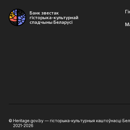
Г
Банк звестак
гісторыка-культурнай
спадчыны Беларусі
М
Heritage.gov.by — гісторыка-культурныя каштоўнасці Бел
2021-2026