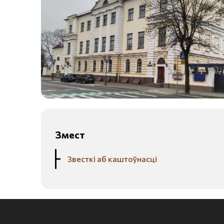
Змест
Звесткі аб каштоўнасці