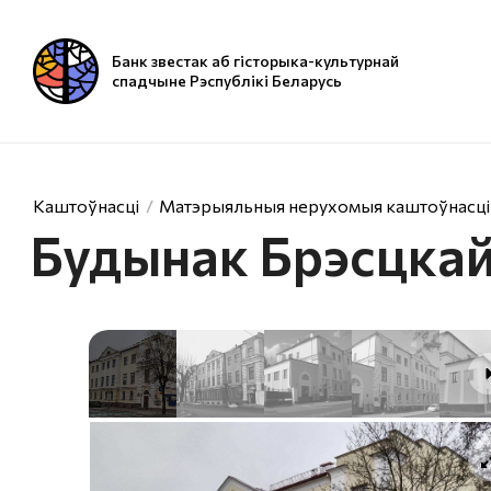
Банк звестак аб гісторыка-культурнай
спадчыне Рэспублікі Беларусь
Каштоўнасці
Матэрыяльныя нерухомыя каштоўнасці
Будынак Брэсцкай