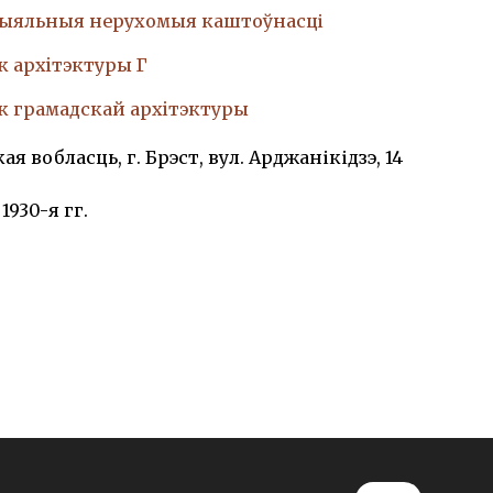
ыяльныя нерухомыя каштоўнасці
к архiтэктуры Г
к грамадскай архiтэктуры
ая вобласць, г. Брэст, вул. Арджанікідзэ, 14
, 1930-я гг.