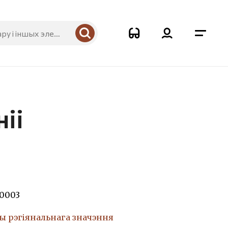
іі
00003
ы рэгіянальнага значэння