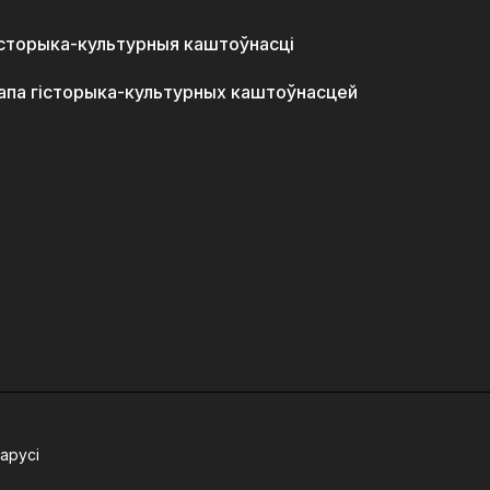
історыка-культурныя каштоўнасці
апа гісторыка-культурных каштоўнасцей
арусі