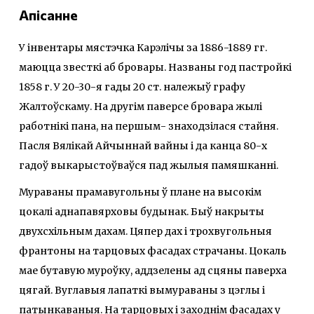
Апісанне
У інвентары мястэчка Карэлічы за 1886-1889 гг.
маюцца звесткі аб бровары. Названы год пастройкі
1858 г. У 20-30-я гады 20 ст. належыў графу
Жалтоўскаму. На другім паверсе бровара жылі
работнікі пана, на першым- знаходзілася стайня.
Пасля Вялікай Айчыннай вайны і да канца 80-х
гадоў выкарыстоўваўся пад жылыя памяшканні.
Мураваны прамавугольны ў плане на высокім
цокалі аднапавярховы будынак. Быў накрыты
двухсхільным дахам. Цяпер дах і трохвугольныя
франтоны на тарцовых фасадах страчаны. Цокаль
мае бутавую муроўку, аддзелены ад сцяны паверха
цягай. Вуглавыя лапаткі вымураваны з цэглы і
патынкаваныя. На тарцовых і заходнім фасадах у