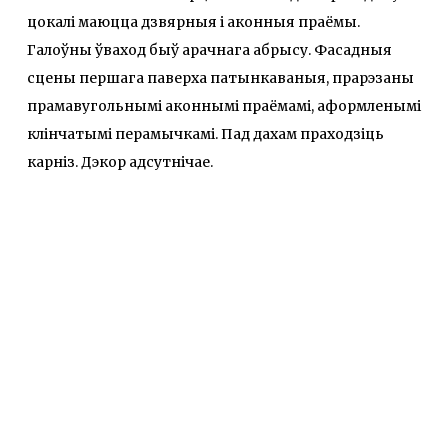
цокалі маюцца дзвярныя і аконныя праёмы.
Галоўны ўваход быў арачнага абрысу. Фасадныя
сцены першага паверха патынкаваныя, прарэзаны
прамавугольнымі аконнымі праёмамі, аформленымі
клінчатымі перамычкамі. Пад дахам праходзіць
карніз. Дэкор адсутнічае.