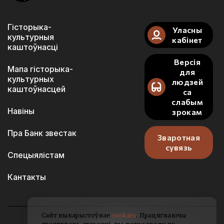
Гісторыка-
Уласны
культурныя
кабінет
каштоўнасці
Версія
Мапа гісторыка-
для
культурных
людзей
каштоўнасцей
са
слабым
Навіны
зрокам
Пра Банк звестак
Зваротная
сувязь
Спецыялістам
Кантакты
Сайт выкарыстоўвае
cookies
. Працягваючы