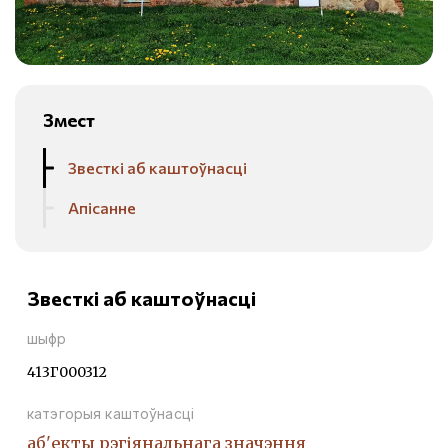
Змест
Звесткі аб каштоўнасці
Апісанне
Звесткі аб каштоўнасці
шыфр
413Г000312
катэгорыя каштоўнасці
аб'екты рэгіянальнага значэння