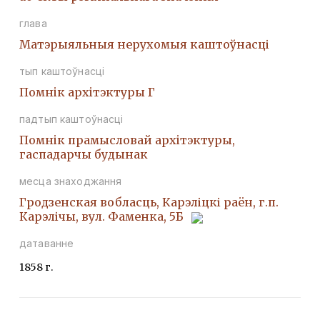
глава
Матэрыяльныя нерухомыя каштоўнасці
тып каштоўнасці
Помнiк архiтэктуры Г
падтып каштоўнасці
Помнiк прамысловай архiтэктуры,
гаспадарчы будынак
месца знаходжання
Гродзенская вобласць, Карэліцкі раён, г.п.
Карэлічы, вул. Фаменка, 5Б
датаванне
1858 г.