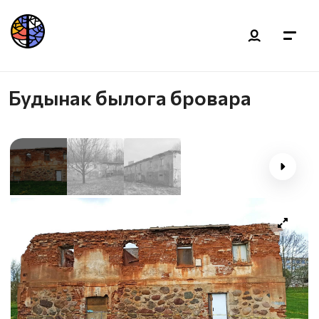
Будынак былога бровара