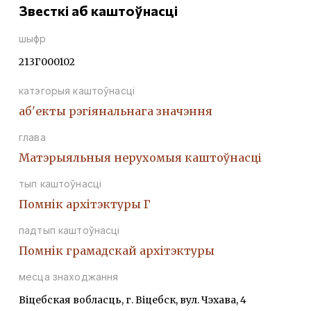
Звесткі аб каштоўнасці
шыфр
213Г000102
катэгорыя каштоўнасці
аб'екты рэгіянальнага значэння
глава
Матэрыяльныя нерухомыя каштоўнасці
тып каштоўнасці
Помнiк архiтэктуры Г
падтып каштоўнасці
Помнiк грамадскай архiтэктуры
месца знаходжання
Віцебская вобласць, г. Віцебск, вул. Чэхава, 4