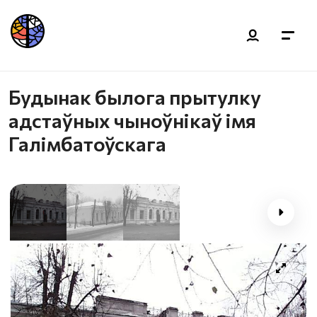
Будынак былога прытулку
адстаўных чыноўнікаў імя
Галімбатоўскага