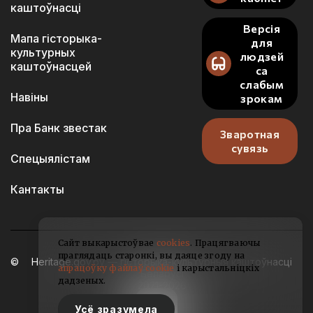
каштоўнасці
Версія
Мапа гісторыка-
для
культурных
людзей
каштоўнасцей
са
слабым
Навіны
зрокам
Пра Банк звестак
Зваротная
сувязь
Спецыялістам
Кантакты
Сайт выкарыстоўвае
cookies
. Працягваючы
праглядаць старонкі, вы даяце згоду на
Heritage.gov.by — гісторыка-культурныя каштоўнасці
апрацоўку файлаў cookie
і карыстальніцкіх
Беларусі
дадзеных.
2021-2026
Усё зразумела