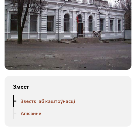
Змест
Звесткі аб каштоўнасці
Апісанне