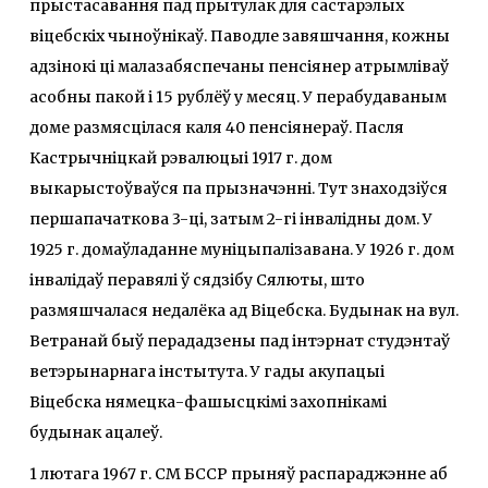
прыстасавання пад прытулак для састарэлых
віцебскіх чыноўнікаў. Паводле завяшчання, кожны
адзінокі ці малазабяспечаны пенсіянер атрымліваў
асобны пакой і 15 рублёў у месяц. У перабудаваным
доме размясцілася каля 40 пенсіянераў. Пасля
Кастрычніцкай рэвалюцыі 1917 г. дом
выкарыстоўваўся па прызначэнні. Тут знаходзіўся
першапачаткова 3-ці, затым 2-гі інвалідны дом. У
1925 г. домаўладанне муніцыпалізавана. У 1926 г. дом
інвалідаў перавялі ў сядзібу Сялюты, што
размяшчалася недалёка ад Віцебска. Будынак на вул.
Ветранай быў перададзены пад інтэрнат студэнтаў
ветэрынарнага інстытута. У гады акупацыі
Віцебска нямецка-фашысцкімі захопнікамі
будынак ацалеў.
1 лютага 1967 г. СМ БССР прыняў распараджэнне аб