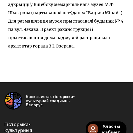
адкрыцці ў Віцебску мемарыяльнага музея М.Ф.
Шмырова (партызанскі псеўданім "Бацька Мінай").
Для размяшчэння музея прыстасавалі будынак № 4
па вул. Чэхава. Праект рэканструкцыі і
прыстасавання дома пад музей распрацавала
архітэктар горада З.І. Озерава.
Банк звестак гісторыка-
культурнай спадчыны
Беларусі
Гісторыка-
Уласны
культурныя
кабінет