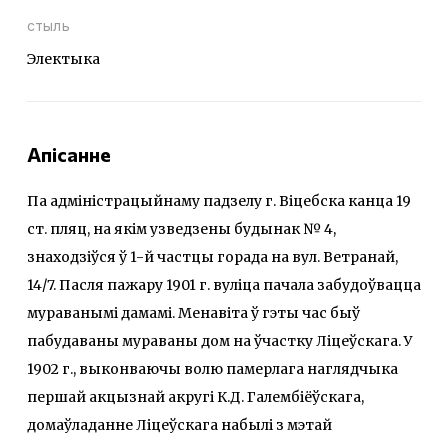
стыль
Электыка
Апісанне
Па адміністрацыйнаму падзелу г. Віцебска канца 19
ст. пляц, на якім узведзены будынак № 4,
знаходзіўся ў 1-й частцы горада на вул. Ветранай,
14/7. Пасля пажару 1901 г. вуліца пачала забудоўвацца
мураванымі дамамі. Менавіта ў гэты час быў
пабудаваны мураваны дом на ўчастку Ліцеўскага. У
1902 г., выконваючы волю памерлага наглядчыка
першай акцызнай акругі К.Д. Галембіёўскага,
домаўладанне Ліцеўскага набылі з мэтай