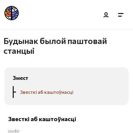
Будынак былой паштовай
станцыі
Змест
Звесткі аб каштоўнасці
Звесткі аб каштоўнасці
шыфр