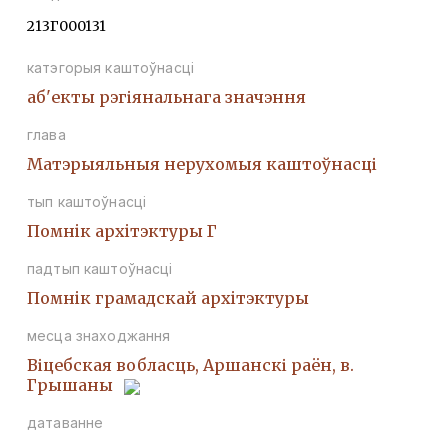
213Г000131
катэгорыя каштоўнасці
аб'екты рэгіянальнага значэння
глава
Матэрыяльныя нерухомыя каштоўнасці
тып каштоўнасці
Помнiк архiтэктуры Г
падтып каштоўнасці
Помнiк грамадскай архiтэктуры
месца знаходжання
Віцебская вобласць, Аршанскі раён, в.
Грышаны
датаванне