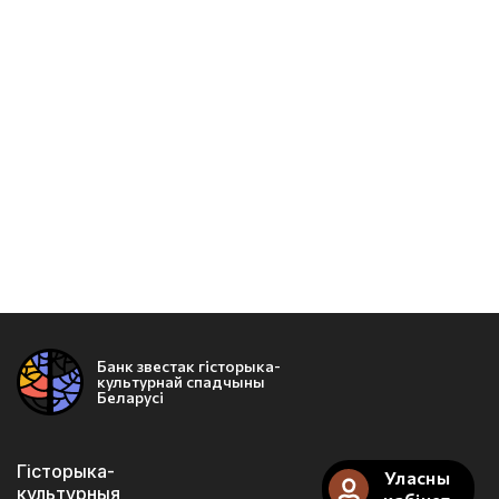
Банк звестак гісторыка-
культурнай спадчыны
Беларусі
Гісторыка-
Уласны
культурныя