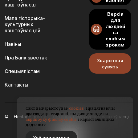
кабінет
каштоўнасці
Версія
Мапа гісторыка-
для
культурных
людзей
каштоўнасцей
са
слабым
Навіны
зрокам
Пра Банк звестак
Зваротная
сувязь
Спецыялістам
Кантакты
Сайт выкарыстоўвае
cookies
. Працягваючы
праглядаць старонкі, вы даяце згоду на
Heritage.gov.by — гісторыка-культурныя каштоўнасці
апрацоўку файлаў cookie
і карыстальніцкіх
Беларусі
дадзеных.
2021-2026
Усё зразумела