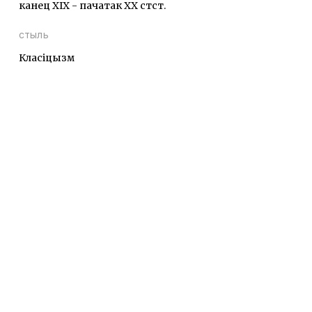
канец ХІХ - пачатак ХХ стст.
стыль
Класіцызм