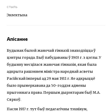
стыль
Эклектыка
Апісанне
Будынак былой жаночай гімназіі знаходзіцца ў
цэнтры горада. Быў пабудаваны ў 1903 г. з цэглы. У
будынку месцілася жаночая гімназія, якая была
адкрыта рашэннем міністра народнай асветы
Расійскай імперыі ад 29 мая 1911 г. Яе адкрыццё
было прымеркавана да 50-годдзя адмены
прыгоннага права. Першым дырэктарам быў М.А.
Сяркоў.
Пасля 1917 г. тут быў педагагічны тэхнікум,