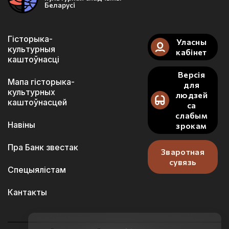
Беларусі
Гісторыка-
Уласны
культурныя
кабінет
каштоўнасці
Версія
Мапа гісторыка-
для
культурных
людзей
каштоўнасцей
са
слабым
Навіны
зрокам
Пра Банк звестак
Зваротная
сувязь
Спецыялістам
Кантакты