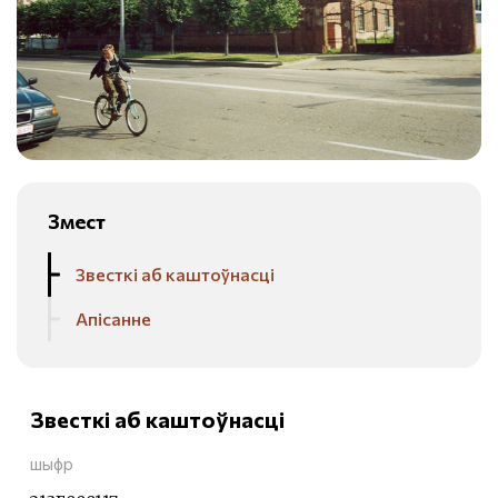
Змест
Звесткі аб каштоўнасці
Апісанне
Звесткі аб каштоўнасці
шыфр