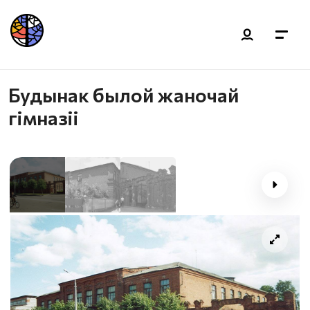
Будынак былой жаночай
гімназіі