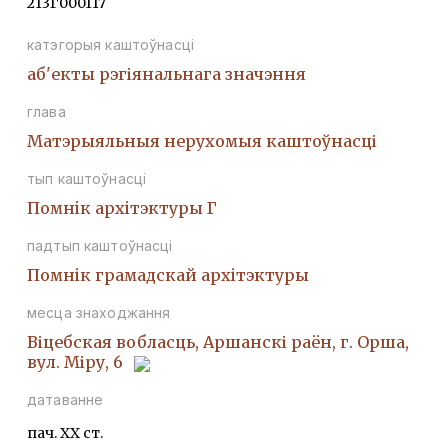
213Г000117
катэгорыя каштоўнасці
аб'екты рэгіянальнага значэння
глава
Матэрыяльныя нерухомыя каштоўнасці
тып каштоўнасці
Помнiк архiтэктуры Г
падтып каштоўнасці
Помнiк грамадскай архiтэктуры
месца знаходжання
Віцебская вобласць, Аршанскі раён, г. Орша,
вул. Міру, 6
датаванне
пач. ХХ ст.