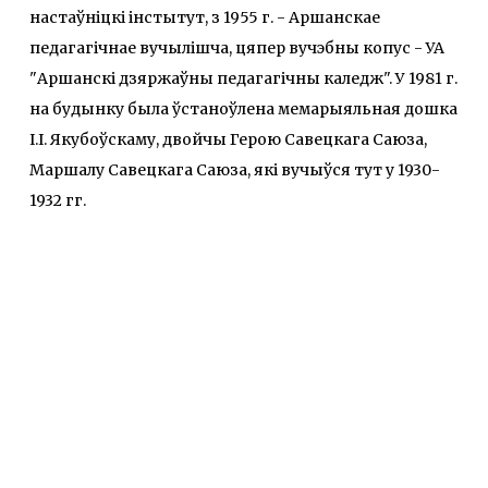
настаўніцкі інстытут, з 1955 г. - Аршанскае
педагагічнае вучылішча, цяпер вучэбны копус - УА
"Аршанскі дзяржаўны педагагічны каледж". У 1981 г.
на будынку была ўстаноўлена мемарыяльная дошка
І.І. Якубоўскаму, двойчы Герою Савецкага Саюза,
Маршалу Савецкага Саюза, які вучыўся тут у 1930-
1932 гг.