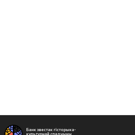
Банк звестак гісторыка-
культурнай спадчыны