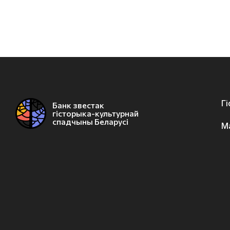
Г
Банк звестак
гісторыка-культурнай
спадчыны Беларусі
М