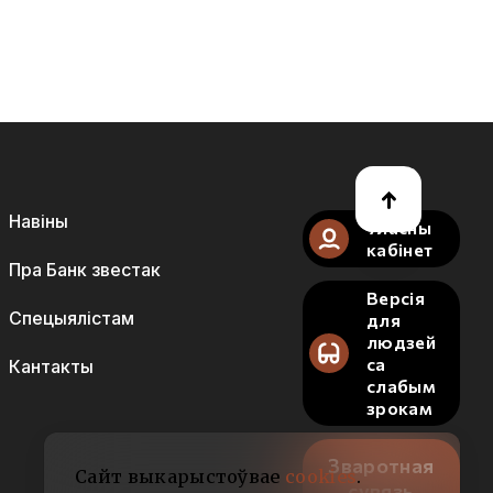
Навіны
Уласны
кабінет
Пра Банк звестак
Версія
Спецыялістам
для
людзей
са
Кантакты
слабым
зрокам
Зваротная
Сайт выкарыстоўвае
cookies
.
сувязь