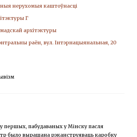
ныя нерухомыя каштоўнасці
iтэктуры Г
амадскай архiтэктуры
Цэнтральны раён, вул. Інтэрнацыянальная, 20
ывізм
ку першых, пабудаваных у Мінску пасля
атр было вырашана рэканструяваць каробку