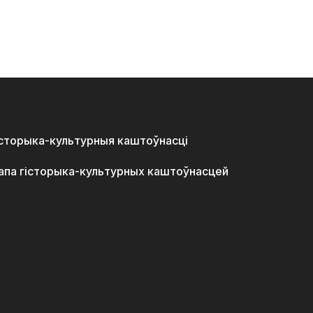
історыка-культурныя каштоўнасці
апа гісторыка-культурных каштоўнасцей