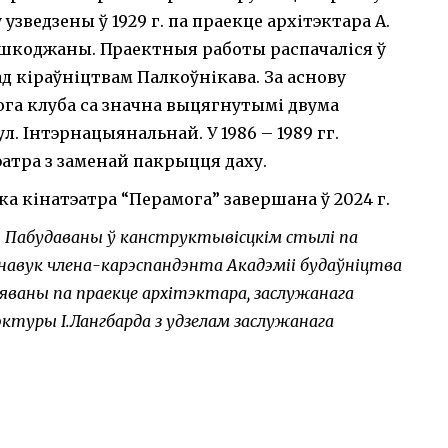
 узведзены ў 1929 г. па праекце архітэктара А.
ашкоджаны. Праектныя работы распачаліся ў
ад кіраўніцтвам Палкоўнікава. За аснову
ога клуба са значна выцягнутымі двума
л. Інтэрнацыянальнай. У 1986 – 1989 гг.
атра з заменай пакрыцця даху.
а кінатэатра “Перамога” завершана ў 2024 г.
. Пабудаваны ў канструктывісцкім стылі па
навук члена-карэспандэнта Акадэміі будаўніцтва
уяваны па праекце архітэктара, заслужанага
ктуры І.Лангбарда з удзелам заслужанага