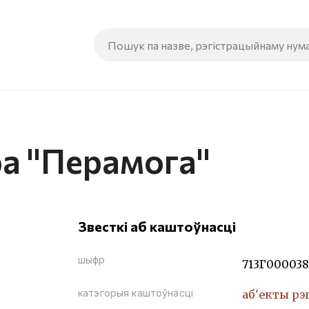
ра "Перамога"
Звесткі аб каштоўнасці
шыфр
713Г000038
катэгорыя каштоўнасці
аб'екты рэ