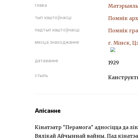
глава
Матэрыяль
тып каштоўнасці
Помнiк арх
падтып каштоўнасці
Помнiк гр
месца знаходжання
г. Мінск, 
датаванне
1929
стыль
Канструкт
Апісанне
Кінатэатр "Перамога" адносіцца да лі
Вялікай Айчыннай вайны. Пад кінатэ