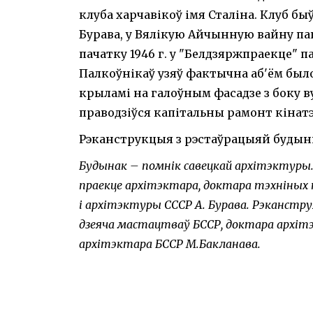
клуба харчавікоў імя Сталіна. Клуб быў
Бурава, у Вялікую Айчынную вайну п
пачатку 1946 г. у "Белдзяржпраекце" п
Палкоўнікаў узяў фактычна аб'ём был
крыламі на галоўным фасадзе з боку ву
праводзіўся капітальны рамонт кінатэ
Рэканструкцыя з рэстаўрацыяй будынк
Будынак – помнік савецкай архітэктуры
праекце архітэктара, доктара тэхніных 
і архітэктуры СССР А. Бурава. Рэканстр
дзеяча мастацтваў БССР, доктара архітэ
архітэктара БССР М.Бакланава.