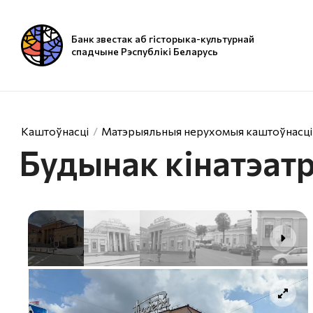
Банк звестак аб гісторыка-культурнай
спадчыне Рэспублікі Беларусь
Каштоўнасці
Матэрыяльныя нерухомыя каштоўнасці
Будынак кінатэат