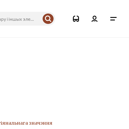
гіянальнага значэння