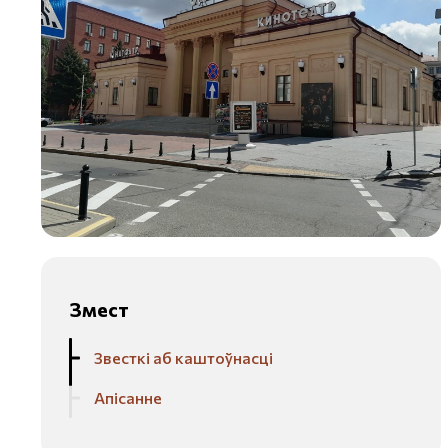
Змест
Звесткі аб каштоўнасці
Апісанне