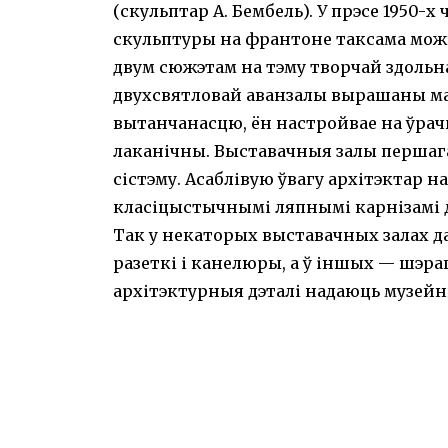
(скульптар А. Бембель). У прэсе 1950-х
скульптуры на франтоне таксама мож
двум сюжэтам на тэму творчай здольна
двухсвятловай аванзалы вырашаны ма
вытанчанасцю, ён настройвае на ўрачы
лаканічны. Выставачныя залы першага
сістэму. Асаблівую ўвагу архітэктар н
класіцыстычнымі ляпнымі карнізамі дв
Так у некаторых выставачных залах д
разеткі і канелюры, а ў іншых — шэра
архітэктурныя дэталі надаюць музейн