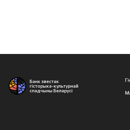
Г
Банк звестак
гісторыка-культурнай
спадчыны Беларусі
М