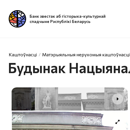
Банк звестак аб гісторыка-культурнай
спадчыне Рэспублікі Беларусь
Каштоўнасці
Матэрыяльныя нерухомыя каштоўнасці
Будынак Нацыянал