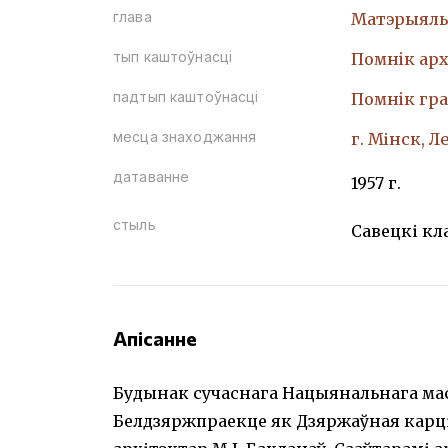
глава
Матэрыяль
тып каштоўнасці
Помнiк арх
падтып каштоўнасці
Помнiк гр
месца знаходжання
г. Мінск, Л
датаванне
1957 г.
стыль
Савецкі кл
Апісанне
Будынак сучаснага Нацыянальнага мас
Белдзяржпраекце як Дзяржаўная карці