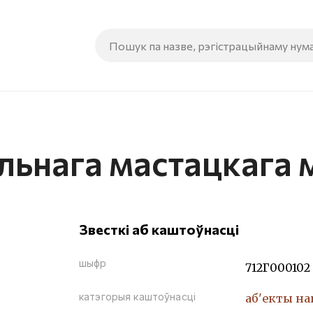
ьнага мастацкага 
Звесткі аб каштоўнасці
шыфр
712Г000102
катэгорыя каштоўнасці
аб'екты н