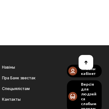
Навіны
Уласны
кабінет
Пра Банк звестак
Версія
Спецыялістам
для
людзей
са
Кантакты
слабым
зрокам