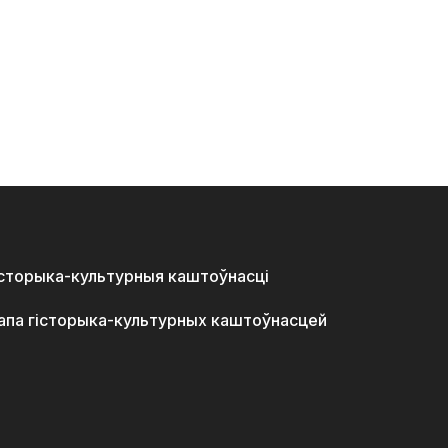
історыка-культурныя каштоўнасці
апа гісторыка-культурных каштоўнасцей