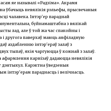
 часам яе называлі «Радзіма». Акрамя
на ўбачыць невялікія рэльефы, прысвечаныя
сці чалавека. Інтэр'ер параднай
нументальна, буйнамаштабна з вялікай
сты лад, але ў той жа час спакойны і
 і другога паверхаў маюць анфіладную
адаў аздабленню інтэр'ераў залаў з
ух тыпаў, якія чаргуюцца ў кожнай з залаў.
а афармлення карнізаў дадаюцца невялікія
г дэнтыкул. Карэктна ўведзеныя
ым інтэр'ерам параднасць і велічнасць.