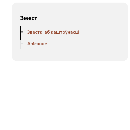
Змест
Звесткі аб каштоўнасці
Апісанне