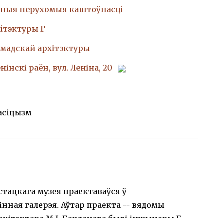
ныя нерухомыя каштоўнасці
iтэктуры Г
амадскай архiтэктуры
енінскі раён, вул. Леніна, 20
асіцызм
тацкага музея праектаваўся ў
нная галерэя. Аўтар праекта -- вядомы