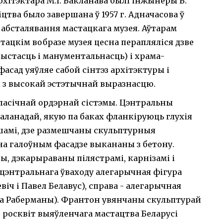
архітэктара М.І. Бакланава былі інжынеры Б.
іцтва было завершана ў 1957 г. Адначасова ў
т абсталявання мастацкага музея. Аўтарам
стацкім вобразе музея цесна перапляліся дзве
ыстасць і манументальнасць) і храма-
асад уяўляе сабой сінтэз архітэктуры і
х з высокай эстэтычнай выразнасцю.
ласічнай ордэрнай сістэмы. Цэнтральны
аланадай, якую па баках фланкіруюць глухія
шамі, дзе размешчаны скульптурныя
а галоўным фасадзе выкананы з бетону.
, дэкарыраваны пілястрамі, карнізамі і
 цэнтральнага ўваходу алегарычная фігура
іч і Павел Белавус), справа - алегарычная
ба Раберманы). Франтон увянчаны скульптурай
е росквіт выяўленчага мастацтва Беларусі