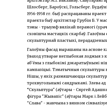
архітэктар М.І. Бакланаў. Сааўтарамі 
Шлосберг, Бароўскі, Гольсберг. Будаўн
1956-1958 гг. быў распрацаваны праек
праекта быў архітэктар Грубін Б. У ма
тэмы - трыумф вялікай перамогі (урач
сховішча мастацкіх скарбаў. Галоўны ф
скульптурнай пластыкі, перададзены
Галоўны фасад вырашаны на аснове к
ўваход утварае неглыбокая лоджыя з к
аб'ёмы з глыбокімі дэкаратыўнымі ні
кампазіцыі. Тэматычныя скульптуры н
Нішы, у якіх размяшчаюцца скульптуры
трохвугольнымі сандрыкамі. Злева ад
“Скульптура" (аўтары - Сяргей Адашкев
фігура "Жывапіс" (аўтары Марк і Лей
"Слава" - жанчына з вянком сімвалізу