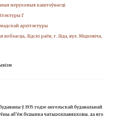
ныя нерухомыя каштоўнасці
iтэктуры Г
амадскай архiтэктуры
 вобласць, Лідскі раён, г. Ліда, вул. Міцкевіча,
ывізм
будаваны ў 1935 годзе ангельскай будавальнай
оўны аб’ём будынка чатырохпавярховы, да яго