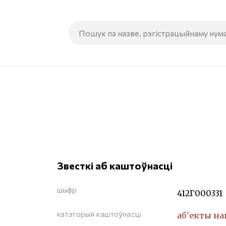
Звесткі аб каштоўнасці
шыфр
412Г000331
катэгорыя каштоўнасці
аб'екты н