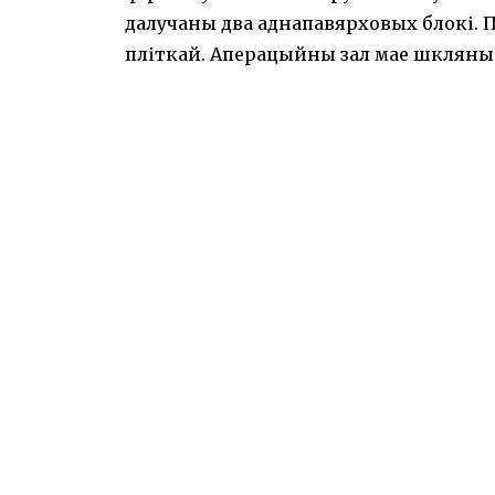
далучаны два аднапавярховых блокі.
пліткай. Аперацыйны зал мае шкляны да