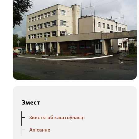
Змест
Звесткі аб каштоўнасці
Апісанне