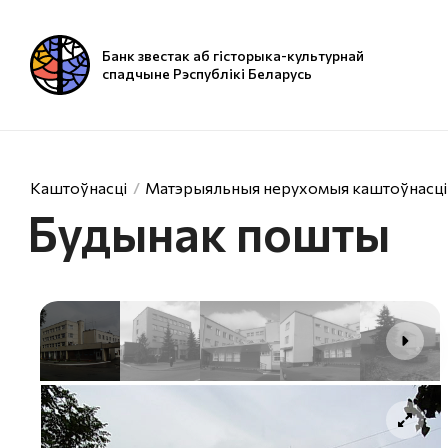
Банк звестак аб гісторыка-культурнай
спадчыне Рэспублікі Беларусь
Каштоўнасці
Матэрыяльныя нерухомыя каштоўнасці
Будынак пошты