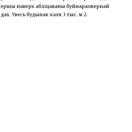
 Першы наверх абліцаваны буйнаразмернай
х. Увесь будынак каля 3 тыс. м 2.