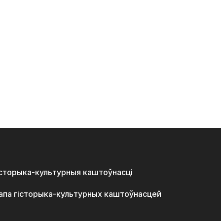
історыка-культурныя каштоўнасці
апа гісторыка-культурных каштоўнасцей