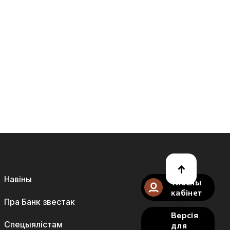
Навіны
Уласны
кабінет
Пра Банк звестак
Версія
Спецыялістам
для