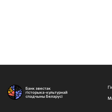
Г
Банк звестак
гісторыка-культурнай
спадчыны Беларусі
М