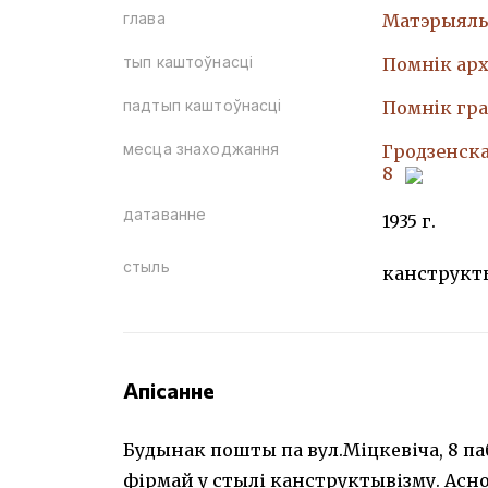
глава
Матэрыяль
тып каштоўнасці
Помнiк арх
падтып каштоўнасці
Помнiк гр
месца знаходжання
Гродзенская
8
датаванне
1935 г.
стыль
канструкт
Апісанне
Будынак пошты па вул.Міцкевіча, 8 па
фірмай у стылі канструктывізму. Асн