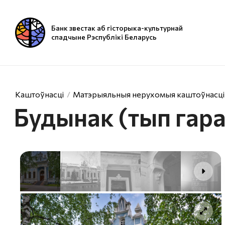
Банк звестак аб гісторыка-культурнай
спадчыне Рэспублікі Беларусь
Каштоўнасці
Матэрыяльныя нерухомыя каштоўнасці
Будынак (тып гар