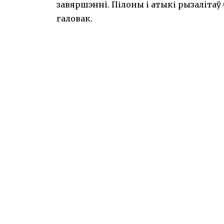
завяршэннi. Пілоны і атыкі рызаліта
галовак.