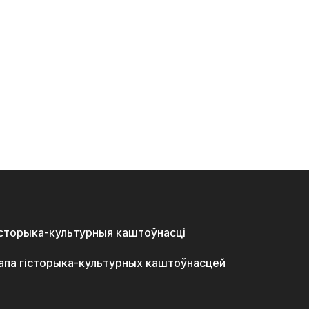
історыка-культурныя каштоўнасці
апа гісторыка-культурных каштоўнасцей