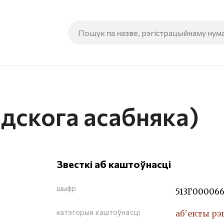
адскога асабняка)
Звесткі аб каштоўнасці
шыфр
513Г00006
катэгорыя каштоўнасці
аб'екты рэ