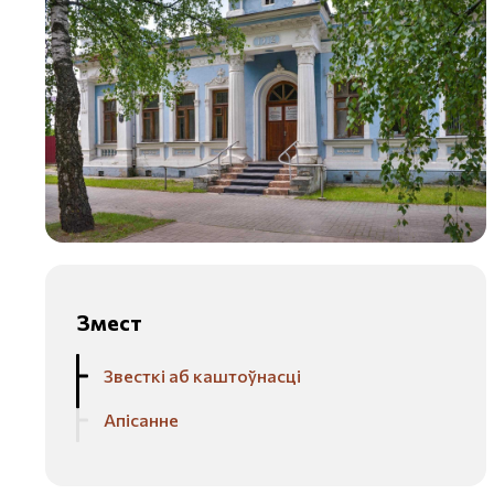
Змест
Звесткі аб каштоўнасці
Апісанне