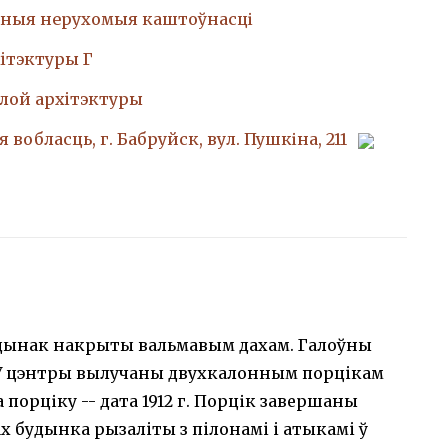
ныя нерухомыя каштоўнасці
iтэктуры Г
лой архiтэктуры
 вобласць, г. Бабруйск, вул. Пушкіна, 211
дынак накрыты вальмавым дахам. Галоўны
У цэнтры вылучаны двухкалонным порцiкам
порціку -- дата 1912 г. Порцік завершаны
 будынка рызалiты з пiлонамi i атыкамi ў