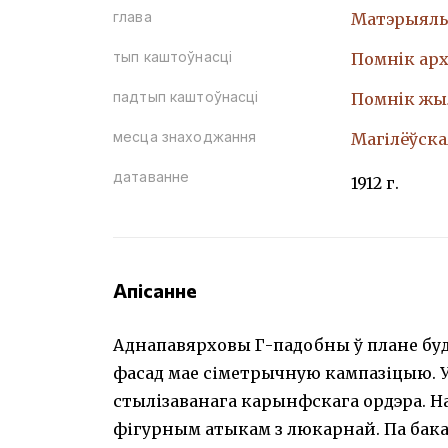
глава
Матэрыяль
тып каштоўнасці
Помнiк арх
падтып каштоўнасці
Помнiк жы
месца знаходжання
Магілёўская
датаванне
1912 г.
Апісанне
Аднапавярховы Г-падобны ў плане бу
фасад мае сіметрычную кампазіцыю. 
стылiзаванага карынфскага ордэра. На 
фігурным атыкам з люкарнай. Па баках