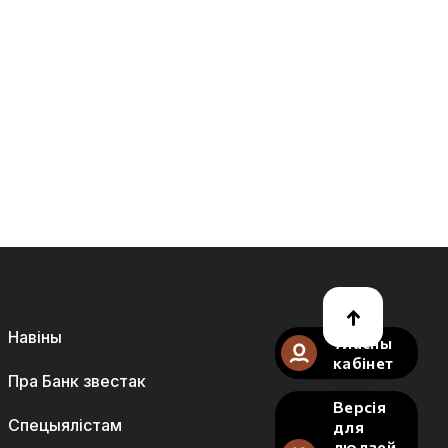
Навіны
Уласны
кабінет
Пра Банк звестак
Версія
Спецыялістам
для
людзей