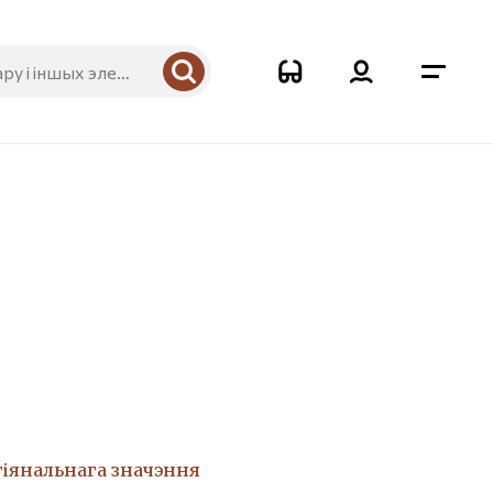
6
гіянальнага значэння