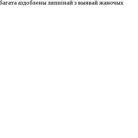
ў багата аздоблены ляпнінай з выявай жаночых