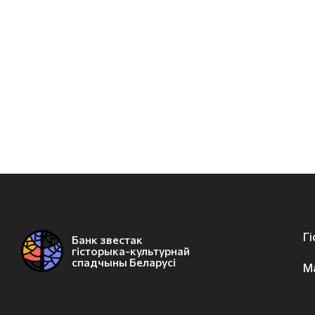
Г
Банк звестак
гісторыка-культурнай
спадчыны Беларусі
М