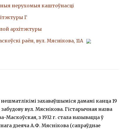
ныя нерухомыя каштоўнасці
iтэктуры Г
лой архiтэктуры
аскоўскі раён, вул. Мяснікова, 11А
нешматлікімі захаваўшыміся дамамі канца 19
 забудову вул. Мяснікова. Гістарычная назва
а-Маскоўская, з 1932 г. стала называцца ў
нага дзеяча А.Ф. Мяснікова (сапраўднае