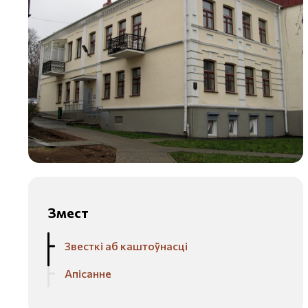
Змест
Звесткі аб каштоўнасці
Апісанне