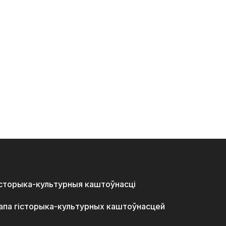
історыка-культурныя каштоўнасці
апа гісторыка-культурных каштоўнасцей