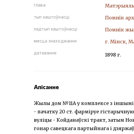
глава
Матэрыяль
тып каштоўнасці
Помнiк арх
падтып каштоўнасці
Помнiк жы
месца знаходжання
г. Мінск, М
датаванне
1898 г.
Апісанне
Жылы дом №11А у комплексе з іншымі 
- пачатку 20 ст. фарміруе гістарычную
вуліцы - Койданаўскі тракт, затым Нов
гонар савецкага партыйнага і дзяржаў