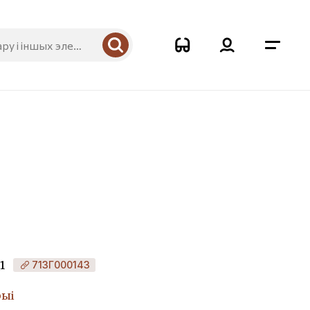
1
713Г000143
рыі