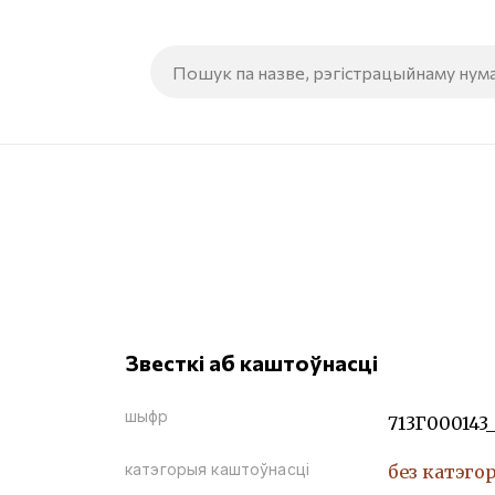
Звесткі аб каштоўнасці
шыфр
713Г000143_
катэгорыя каштоўнасці
без катэго