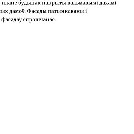
ў плане будынак накрыты вальмавымі дахамі.
лых дамоў. Фасады патынкаваны і
 фасадаў спрошчанае.