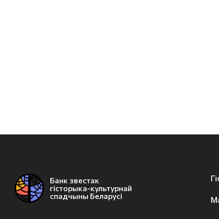
Г
Банк звестак
гісторыка-культурнай
спадчыны Беларусі
М