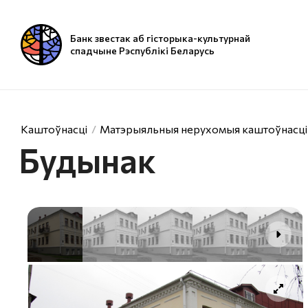
Банк звестак аб гісторыка-культурнай
спадчыне Рэспублікі Беларусь
Каштоўнасці
Матэрыяльныя нерухомыя каштоўнасці
Будынак