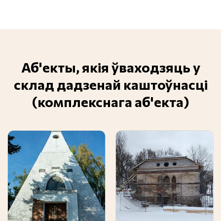
Аб'екты, якія ўваходзяць у
склад дадзенай каштоўнасці
(комплекснага аб'екта)