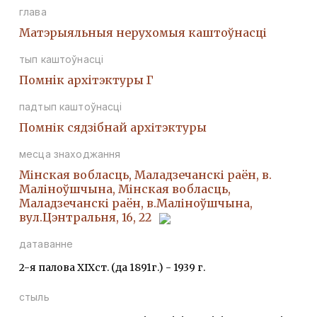
глава
Матэрыяльныя нерухомыя каштоўнасці
тып каштоўнасці
Помнiк архiтэктуры Г
падтып каштоўнасці
Помнік сядзібнай архітэктуры
месца знаходжання
Мінская вобласць, Маладзечанскі раён, в.
Маліноўшчына, Мінская вобласць,
Маладзечанскі раён, в.Маліноўшчына,
вул.Цэнтральня, 16, 22
датаванне
2-я палова ХІХст. (да 1891г.) - 1939 г.
стыль