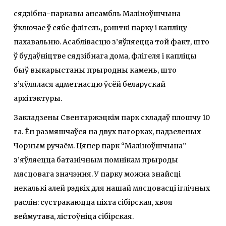
сядзібна-паркавы ансамбль Маліноўшчына
ўключае ў сябе флігель, рэшткі парку і капліцу-
пахавальню. Асаблівасцю з’яўляецца той факт, што
ў будаўніцтве сядзібнага дома, флігеля і капліцы
быў выкарыстаны прыродны камень, што
з’яўлялася адметнасцю ўсёй беларускай
архітэктуры.
Закладзены Свентаржэцкім парк складаў плошчу 10
га. Ён размяшчаўся на двух пагорках, падзеленых
Чорным ручаём. Цяпер парк “Маліноўшчына”
з’яўляецца батанічным помнікам прыроды
мясцовага значэння. У парку можна знайсці
некалькі алей рэдкіх для нашай мясцовасці іглічных
раслін: сустракаюцца піхта сібірская, хвоя
веймутава, лістоўніца сібірская.