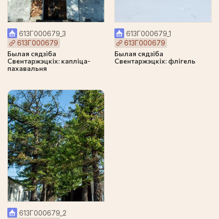
613Г000679_3
613Г000679_1
613Г000679
613Г000679
Былая сядзіба
Былая сядзіба
Свентаржэцкіх: капліца-
Свентаржэцкіх: флігель
пахавальня
613Г000679_2