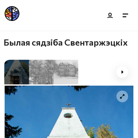
Былая сядзіба Свентаржэцкіх