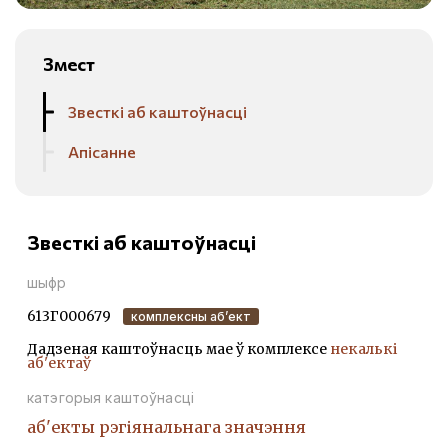
Змест
Звесткі аб каштоўнасці
Апісанне
Звесткі аб каштоўнасці
шыфр
613Г000679
комплексны аб’ект
Дадзеная каштоўнасць мае ў комплексе
некалькі
аб'ектаў
катэгорыя каштоўнасці
аб'екты рэгіянальнага значэння