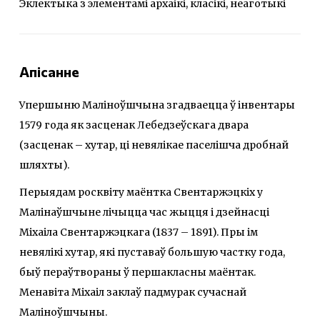
Эклектыка з элементамі архаікі, класікі, неаготыкі
Апісанне
Упершыню Маліноўшчына згадваецца ў інвентары
1579 года як засценак Лебедзеўскага двара
(засценак – хутар, ці невялікае паселішча дробнай
шляхты).
Перыядам росквіту маёнтка Свентаржэцкіх у
Малінаўшчыне лічыцца час жыцця і дзейнасці
Міхаіла Свентаржэцкага (1837 – 1891). Пры ім
невялікі хутар, які пуставаў большую частку года,
быў пераўтвораны ў першакласны маёнтак.
Менавіта Міхаіл заклаў падмурак сучаснай
Маліноўшчыны.