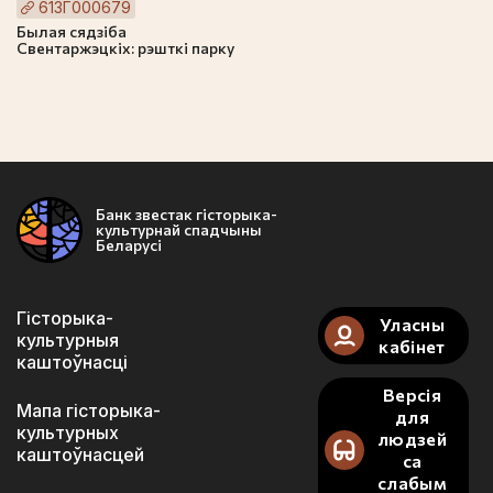
613Г000679
Былая сядзіба
Свентаржэцкіх: рэшткі парку
Банк звестак гісторыка-
культурнай спадчыны
Беларусі
Гісторыка-
Уласны
культурныя
кабінет
каштоўнасці
Версія
Мапа гісторыка-
для
культурных
людзей
каштоўнасцей
са
слабым