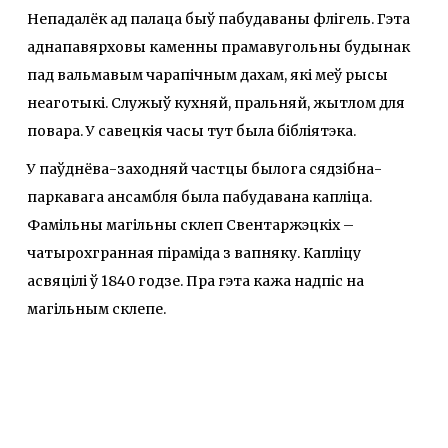
Непадалёк ад палаца быў пабудаваны флігель. Гэта
аднапавярховы каменны прамавугольны будынак
пад вальмавым чарапічным дахам, які меў рысы
неаготыкі. Служыў кухняй, пральняй, жытлом для
повара. У савецкія часы тут была бібліятэка.
У паўднёва-заходняй частцы былога сядзібна-
паркавага ансамбля была пабудавана капліца.
Фамільны магільны склеп Свентаржэцкіх –
чатырохгранная піраміда з вапняку. Капліцу
асвяцілі ў 1840 годзе. Пра гэта кажа надпіс на
магільным склепе.