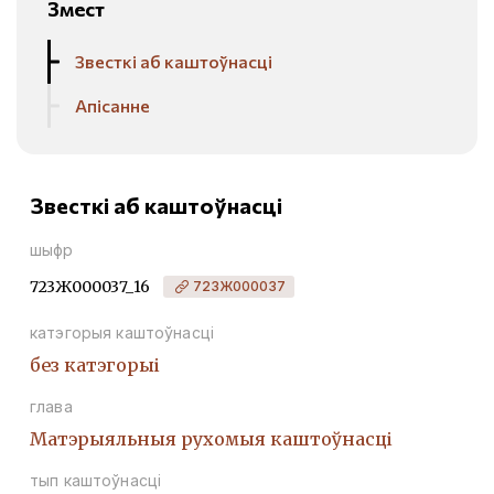
Змест
Звесткі аб каштоўнасці
Апісанне
Звесткі аб каштоўнасці
шыфр
723Ж000037_16
723Ж000037
катэгорыя каштоўнасці
без катэгорыі
глава
Матэрыяльныя рухомыя каштоўнасці
тып каштоўнасці