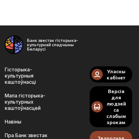
Банк звестак гісторыка-
культурнай спадчыны
Беларусі
Гісторыка-
Уласны
культурныя
кабінет
каштоўнасці
Версія
Мапа гісторыка-
для
культурных
людзей
каштоўнасцей
са
слабым
Навіны
зрокам
Пра Банк звестак
Зваротная