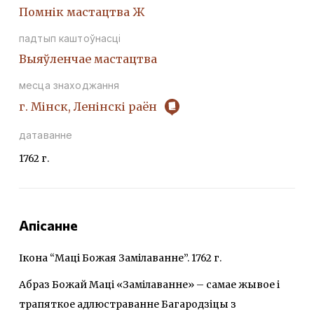
Помнік мастацтва Ж
падтып каштоўнасці
Выяўленчае мастацтва
месца знаходжання
г. Мінск, Ленінскі раён
датаванне
1762 г.
Апісанне
Ікона “Маці Божая Замілаванне”. 1762 г.
Абраз Божай Маці «Замілаванне» – самае жывое і
трапяткое адлюстраванне Багародзіцы з