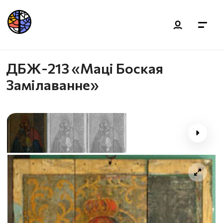
ДБЖ-213 «Маці Боская
Замілаванне»