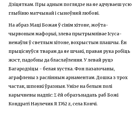
Дзіцяткам. Пры адным поглядзе на яе адчуваеш усю
глыбіню матчынай і сыноўняй любові.
На абраз Маці Божая ў сінім хітоне, жоўта-
чырвоным мафорыі, злева прытрымлівае Ісуса-
немаўля ў светлым хітоне, вохрыстым плашчы. Ён
прыціснуўся тварам да яе шчакі, правая рука робіць
жэст, падобны да бласлаўлення. У левай руцэ
Багародзіцы - белая хустка. Фон пазалочаны,
аграфлены з раслінным арнаментам. Дошка з трох
частак, шпонкі ўразныя. Унізе на белым полі
карычневы надпіс: Σ ёй образънадаль раб Божi
Кондратi Наулечик R 1762 z, cела Кончi.