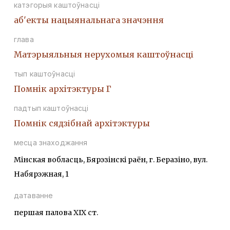
катэгорыя каштоўнасці
аб'екты нацыянальнага значэння
глава
Матэрыяльныя нерухомыя каштоўнасці
тып каштоўнасці
Помнiк архiтэктуры Г
падтып каштоўнасці
Помнік сядзібнай архітэктуры
месца знаходжання
Мінская вобласць, Бярэзінскі раён, г. Беразіно, вул.
Набярэжная, 1
датаванне
першая палова XIX ст.