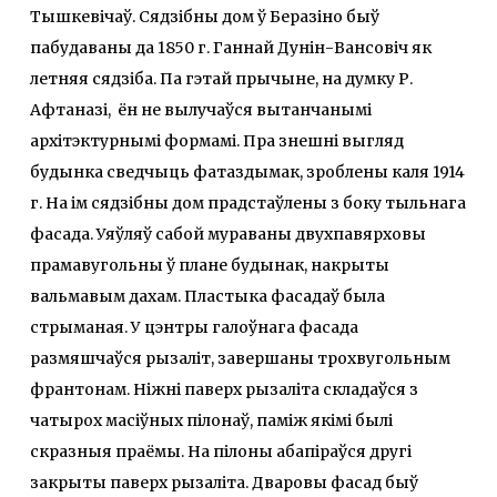
Тышкевічаў. Сядзібны дом ў Беразіно быў
пабудаваны да 1850 г. Ганнай Дунін-Вансовіч як
летняя сядзіба. Па гэтай прычыне, на думку Р.
Афтаназі, ён не вылучаўся вытанчанымі
архітэктурнымі формамі. Пра знешні выгляд
будынка сведчыць фатаздымак, зроблены каля 1914
г. На ім сядзібны дом прадстаўлены з боку тыльнага
фасада. Уяўляў сабой мураваны двухпавярховы
прамавугольны ў плане будынак, накрыты
вальмавым дахам. Пластыка фасадаў была
стрыманая. У цэнтры галоўнага фасада
размяшчаўся рызаліт, завершаны трохвугольным
франтонам. Ніжні паверх рызаліта складаўся з
чатырох масіўных пілонаў, паміж якімі былі
скразныя праёмы. На пілоны абапіраўся другі
закрыты паверх рызаліта. Дваровы фасад быў