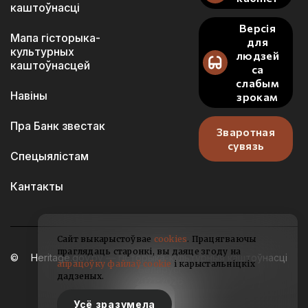
каштоўнасці
Версія
Мапа гісторыка-
для
культурных
людзей
каштоўнасцей
са
слабым
Навіны
зрокам
Пра Банк звестак
Зваротная
сувязь
Спецыялістам
Кантакты
Сайт выкарыстоўвае
cookies
. Працягваючы
праглядаць старонкі, вы даяце згоду на
Heritage.gov.by — гісторыка-культурныя каштоўнасці
апрацоўку файлаў cookie
і карыстальніцкіх
Беларусі
дадзеных.
2021-2026
Усё зразумела