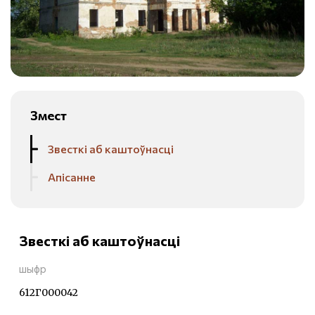
Змест
Звесткі аб каштоўнасці
Апісанне
Звесткі аб каштоўнасці
шыфр
612Г000042