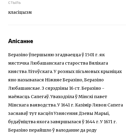
стыль
класіцызм
Апісанне
Беразіно ўпершыню згадваецца ў 1501 г. як
мястэчка Любашанскага староства Вялікага
княства Літоўскага. У розных пісьмовых крыніцах
яно называлася Ніжняе Беразіно, Беразіно
Любашанскае. З сярэдзіны 16 ст. Беразіно -
маёмасць Сапегаў. Уваходзіла ў Мінскі павет
Мінскага ваяводства. У 1641 г. Казімір Лявон Сапега
заснаваў тут касцёл Узнясення Дзевы Марыі,
будаўніцтва якога завяршылася ў 1644 г. У 1671 г.
Беразіно перайшло ў валоданне да роду