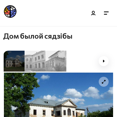
Дом былой сядзібы