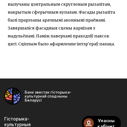
вылучаны цэнтральным скругленым рызалітам,
накрытым сферычным купалам. Фасады рызаліта
былі прарэзаны арачнымі аконнымі праёмамі.
Завяршаліся фасадныя сцены карнізам з
мадульёнамі. Паміж паверхамі праходзіў паясок
цягі. Сціплым было афармленне інтэр'ераў палаца.
Банк звестак гісторыка-
культурнай спадчыны
Беларусі
Гісторыка-
Уласны
культурныя
кабінет